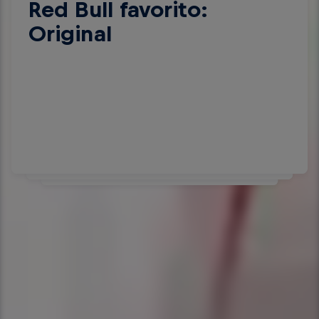
Red Bull favorito:
Você sabia?
Hobbies: jogar sinuca e
Original
futevôlei