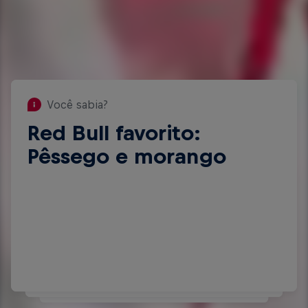
Você sabia?
Red Bull favorito:
Você sabia?
Hobbies: Jogar tênis e
Pêssego e morango
ping-pong