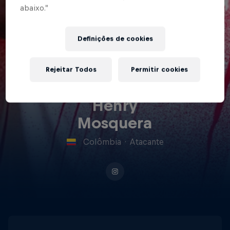
abaixo.”
Definições de cookies
Rejeitar Todos
Permitir cookies
Henry
Mosquera
Colômbia
·
Atacante