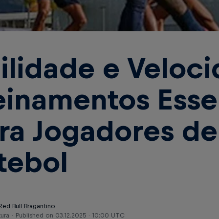
ilidade e Veloci
einamentos Esse
ra Jogadores de
tebol
Red Bull Bragantino
tura
Published on
03.12.2025 · 10:00 UTC