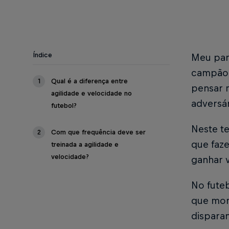
Índice
Meu par
campão,
1
Qual é a diferença entre
pensar m
agilidade e velocidade no
adversár
futebol?
Neste te
2
Com que frequência deve ser
que faze
treinada a agilidade e
velocidade?
ganhar 
No futeb
que mora
dispara