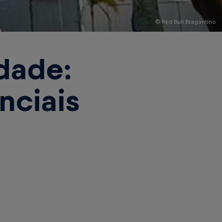
© Red Bull Bragantino
dade:
nciais