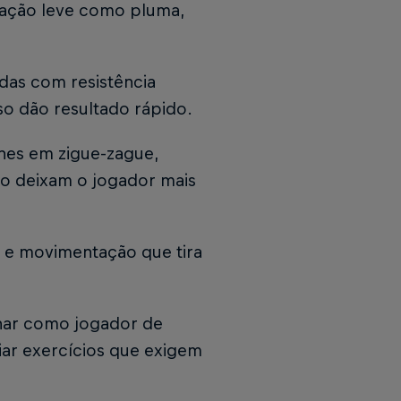
tação leve como pluma,
idas com resistência
so dão resultado rápido.
nes em zigue-zague,
ão deixam o jogador mais
a e movimentação que tira
inar como jogador de
iar exercícios que exigem