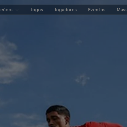
teúdos
Jogos
Jogadores
Eventos
Mass