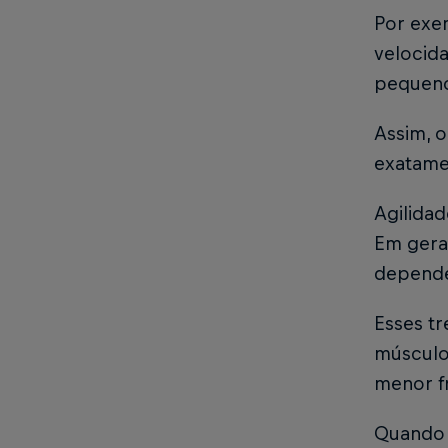
Por exem
velocid
pequenos
Assim, 
exatame
Agilida
Em geral
depende
Esses tr
músculo
menor f
Quando b