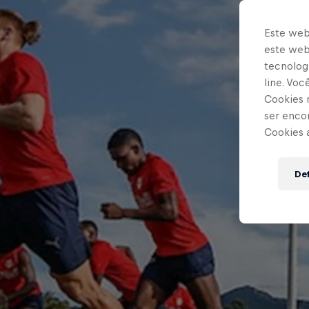
Este web
este webs
tecnologi
line. Vo
Cookies 
ser enco
Cookies 
Def