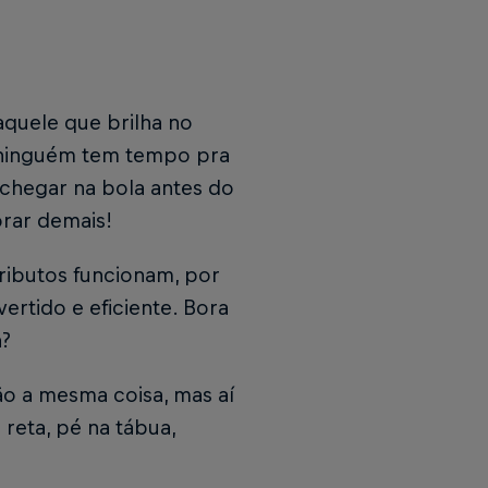
quele que brilha no
, ninguém tem tempo pra
 chegar na bola antes do
orar demais!
tributos funcionam, por
ertido e eficiente. Bora
a?
ão a mesma coisa, mas aí
reta, pé na tábua,