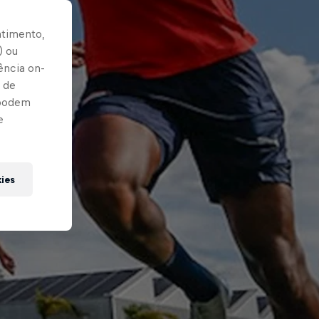
ntimento,
) ou
ência on-
 de
 podem
e
kies