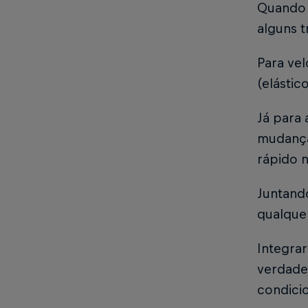
Quando 
alguns t
Para vel
(elásti
Já para
mudança
rápido 
Juntando
qualque
Integra
verdade.
condici