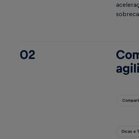
acelera
sobreca
02
Com
agi
Compart
Dicas e T