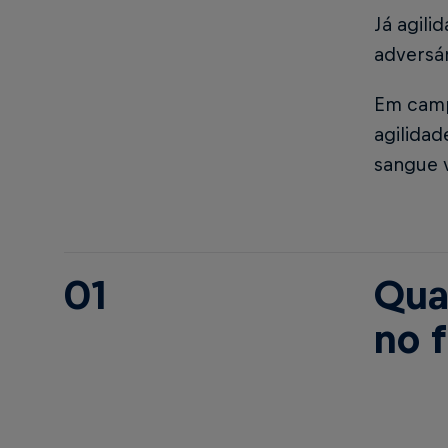
Já agili
adversá
Em camp
agilida
sangue 
01
Qua
no 