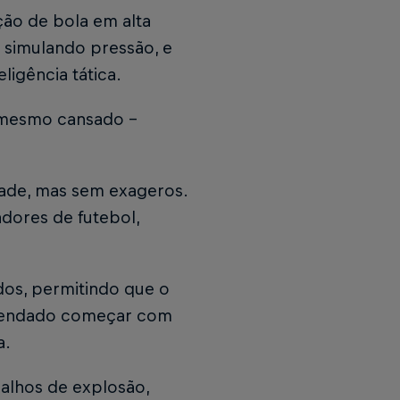
ção de bola em alta
simulando pressão, e
ligência tática.
 mesmo cansado –
dade, mas sem exageros.
adores de futebol,
dos, permitindo que o
omendado começar com
a.
balhos de explosão,