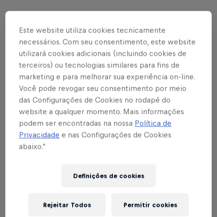
Quais são os fundamentos do chute no futebol?
1
Este website utiliza cookies tecnicamente
necessários. Com seu consentimento, este website
Como posso melhorar meu chute no futebol?
2
utilizará cookies adicionais (incluindo cookies de
terceiros) ou tecnologias similares para fins de
Como treinar o chute em movimento sem
3
marketing e para melhorar sua experiência on-line.
perder a técnica?
Você pode revogar seu consentimento por meio
das Configurações de Cookies no rodapé do
Dicas de treino pra ficar monstro
4
website a qualquer momento. Mais informações
podem ser encontradas na nossa
Política de
Como fortalecer o músculo do chute?
5
Privacidade
e nas Configurações de Cookies
abaixo.”
Treinos que ajudam a turbinar o chute
6
Definições de cookies
Com que frequência devo treinar para melhorar
7
a finalização?
Rejeitar Todos
Permitir cookies