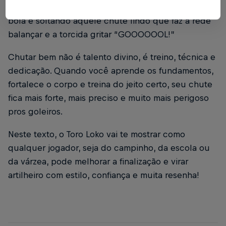
Imagina você correndo no campo, recebendo a
bola e soltando aquele chute lindo que faz a rede
balançar e a torcida gritar “GOOOOOOL!”
Chutar bem não é talento divino, é treino, técnica e
dedicação. Quando você aprende os fundamentos,
fortalece o corpo e treina do jeito certo, seu chute
fica mais forte, mais preciso e muito mais perigoso
pros goleiros.
Neste texto, o Toro Loko vai te mostrar como
qualquer jogador, seja do campinho, da escola ou
da várzea, pode melhorar a finalização e virar
artilheiro com estilo, confiança e muita resenha!