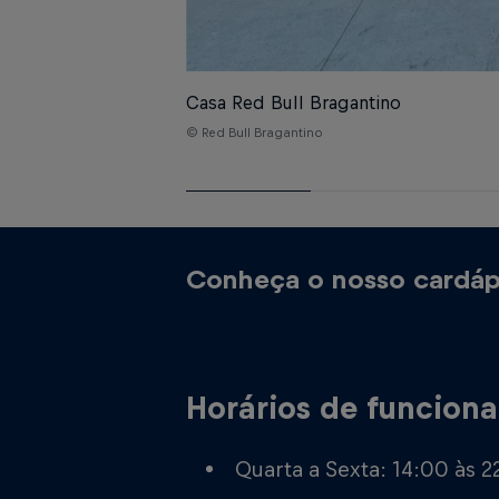
Casa Red Bull Bragantino
© Red Bull Bragantino
Conheça o nosso cardáp
Alimentos e bebidas da Casa
Cardápio que vai desde a Famosa linguiça
Horários de funcion
bragantina, até a boa e velha batata frita!
Quarta a Sexta: 14:00 às 2