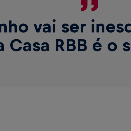
nho vai ser ines
a Casa RBB é o 