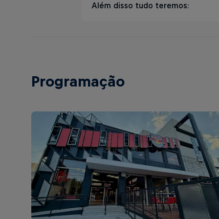
Além disso tudo teremos:
Famosa costela
Pipoca de linguiça
Nossa seleção no melhor te
Dadinho de provolone
Música ao vivo
Batata frita
Programação