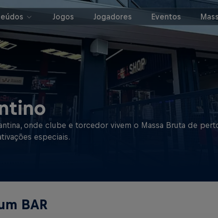
teúdos
Jogos
Jogadores
Eventos
Mass
ntino
ina, onde clube e torcedor vivem o Massa Bruta de perto.
tivações especiais.
 um BAR