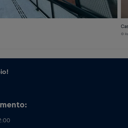
Cas
© Re
io!
amento:
2:00