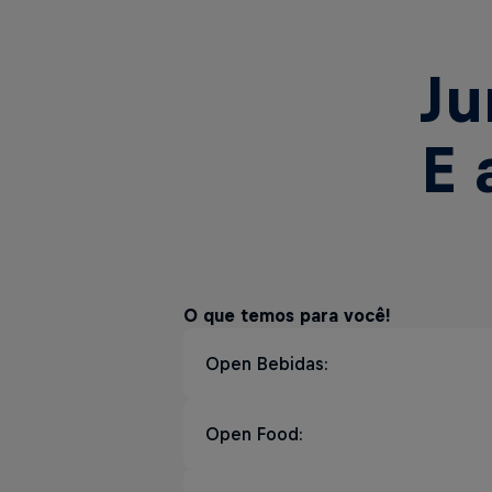
Ju
E 
O que temos para você!
Open Bebidas:
Chopp Ecobier
Open Food:
Bebidas sem álcool
Famoso carro chefe