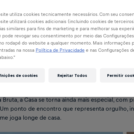
sce como o ponto oficial de encontro e entreteni
site utiliza cookies tecnicamente necessários. Com seu conse
para reunir famílias, amigos e torcedores em exp
ite utilizará cookies adicionais (incluindo cookies de terceiros
 Aqui, assistir aos jogos fora de casa vira um even
as similares para fins de marketing e para melhorar sua experi
 que celebram cada momento do clube.
cê pode revogar seu consentimento por meio das Configurações
no rodapé do website a qualquer momento. Mais informações
ntradas na nossa
Política de Privacidade
e nas Configurações d
abaixo.”
Casa Red Bull Bragantino
Casa
antinho interativo para brincar e viver o futebol
inições de cookies
Rejeitar Todos
Permitir coo
simulador da Red Bull Racing como uma atração i
 completam o ambiente, com itens exclusivos que 
 Bruta, a Casa se torna ainda mais especial, com 
 Um ponto de encontro que representa orgulho, in
ime joga longe de casa.