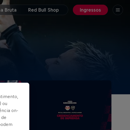
a Bruta
Red Bull Shop
Ingressos
ntimento,
) ou
ência on-
 de
 podem