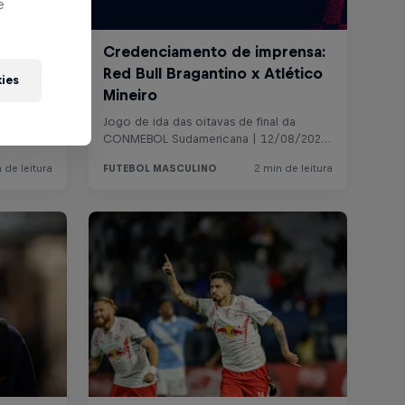
e
kies