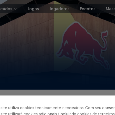
teúdos
Jogos
Jogadores
Eventos
Mass
na
Nabi Abi Chedid
CPD Red Bull Bragantino
Le
site utiliza cookies tecnicamente necessários. Com seu conse
ite utilizará cookies adicionais (incluindo cookies de terceiros