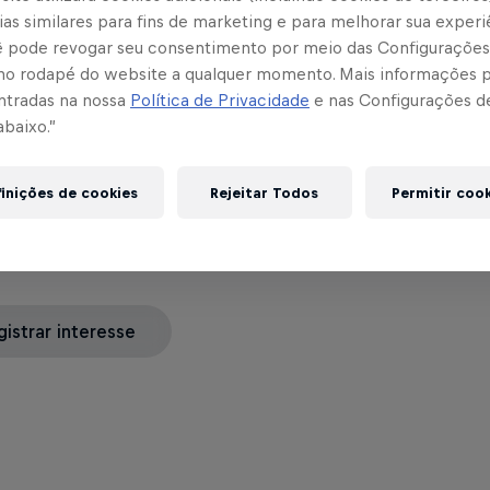
as similares para fins de marketing e para melhorar sua experi
cê pode revogar seu consentimento por meio das Configurações
ta prioridade para adquirir asse
no rodapé do website a qualquer momento. Mais informações
iências exclusivas na Arena Red B
ntradas na nossa
Política de Privacidade
e nas Configurações d
abaixo.”
futuro do futebol brasileiro em um espaço criado
inições de cookies
Rejeitar Todos
Permitir coo
ha o
formulário clicando no botão abaixo
e receba
s oportunidades da nova arena.
gistrar interesse