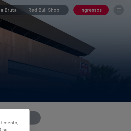
a Bruta
Red Bull Shop
Ingressos
gado Nabizão
ntimento,
) ou