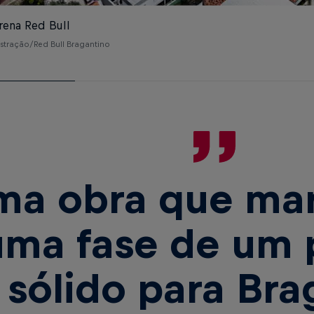
rena Red Bull
ustração/Red Bull Bragantino
ma obra que ma
uma fase de um 
sólido para Br