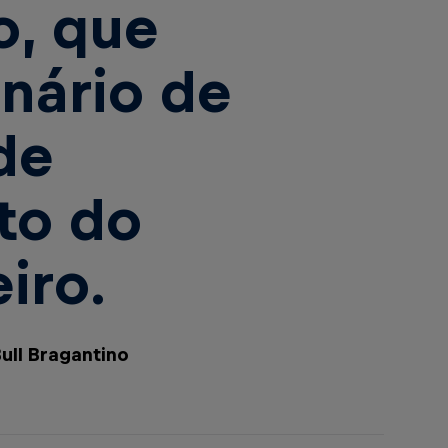
o, que
nário de
de
to do
eiro.
ull Bragantino