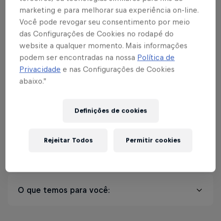
chegar, pegar seu lugar e entrar no clima.
marketing e para melhorar sua experiência on-line.
Você pode revogar seu consentimento por meio
das Configurações de Cookies no rodapé do
website a qualquer momento. Mais informações
podem ser encontradas na nossa
Política de
Privacidade
e nas Configurações de Cookies
Junho vai ser
abaixo.”
inesquecível. E a Casa
RBB é o seu lugar.
Definições de cookies
Rejeitar Todos
Permitir cookies
Informações
O que temos para você:
Open Food por FAMOSA LINGUIÇA —