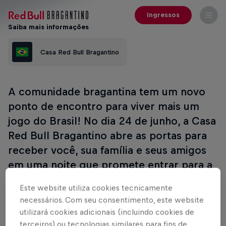
Ingressos
Saiba mais informações
Casa Red Bull Bragantino
A comunidade bragantina tem um novo
ponto de encontro para viver mais um
jogo do Brasil! No dia 24 de junho, a Casa
Red Bull Bragantino abre as portas para
receber você, sua família e seus amigos
em uma noite que promete entrar para a
história.
Este website utiliza cookies tecnicamente
necessários. Com seu consentimento, este website
O jogo contra a Escócia começa às 19h, mas a festa
utilizará cookies adicionais (incluindo cookies de
começa mais cedo: a partir das 18h você já pode
terceiros) ou tecnologias similares para fins de