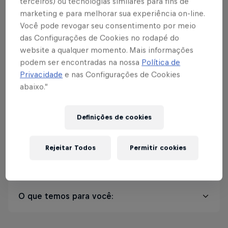
terceiros) ou tecnologias similares para fins de
chegar, pegar seu lugar e entrar no clima.
marketing e para melhorar sua experiência on-line.
Você pode revogar seu consentimento por meio
das Configurações de Cookies no rodapé do
website a qualquer momento. Mais informações
podem ser encontradas na nossa
Política de
Junho vai ser
Privacidade
e nas Configurações de Cookies
abaixo.”
inesquecível. E a Casa
RBB é o seu lugar.
Definições de cookies
Rejeitar Todos
Permitir cookies
Informações
O que temos para você:
Open Food por FAMOSA LINGUIÇA —