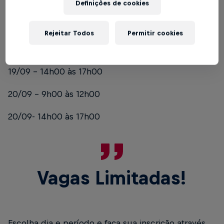
inesquecível para levar para a vida toda.
Definições de cookies
Períodos disponíveis em 2026:
Rejeitar Todos
Permitir cookies
19/09 – 9h00 às 12h00
19/09 – 14h00 às 17h00
20/09 - 9h00 às 12h00
20/09- 14h00 às 17h00
Vagas Limitadas!
Escolha dia e período e faça sua inscrição através