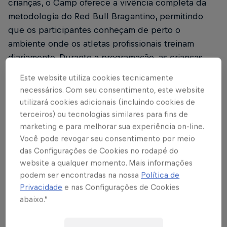
crianças, o Camp oferece a vivência completa da
metodologia do Red Bull Bragantino, permitindo
que os participantes conheçam de perto o
ambiente onde os atletas profissionais treinam
diariamente. Durante a programação, as crianças
vivem treinos inspirados na rotina de um atleta do
Este website utiliza cookies tecnicamente
Red Bull Bragantino, com atividades práticas,
necessários. Com seu consentimento, este website
educativas e alinhadas ao modelo de jogo do
utilizará cookies adicionais (incluindo cookies de
clube, proporcionando aprendizado,
terceiros) ou tecnologias similares para fins de
desenvolvimento esportivo e uma experiência
marketing e para melhorar sua experiência on-line.
Você pode revogar seu consentimento por meio
única dentro do futebol de alto nível.
das Configurações de Cookies no rodapé do
O Red Bull Bragantino Camp não se trata de um
website a qualquer momento. Mais informações
podem ser encontradas na nossa
Política de
formato avaliativo como as peneiras ou testes das
Privacidade
e nas Configurações de Cookies
categorias de base. O intuito do projeto é de
abaixo.”
aproximar o clube das crianças participantes
trazendo um dia de atleta como experiência