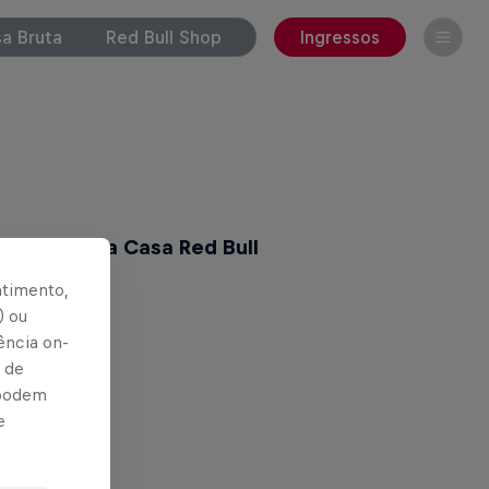
a Bruta
Red Bull Shop
Ingressos
ará conta da Casa Red Bull
ntimento,
) ou
ência on-
 de
 podem
e