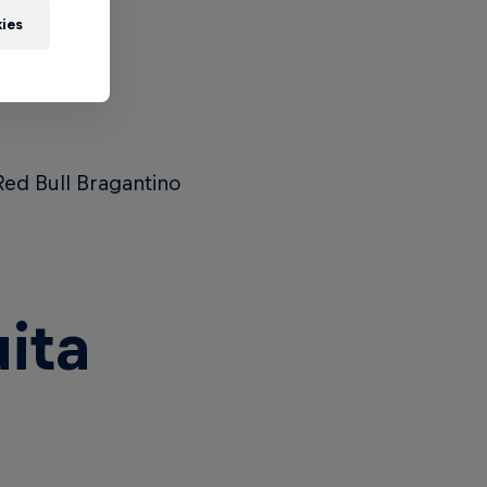
kies
Red Bull Bragantino
ita