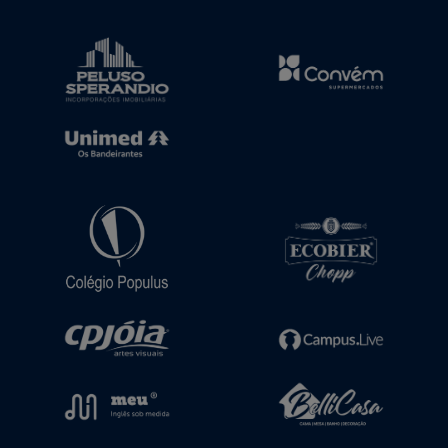
acesse seu ticket! No dia da corrida,
você começará a correr a partir das
07h: o "catcher car" começará a te
alcançar a partir de 30 minutos!