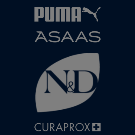
Não será disponibilizado o serviço de
Após isso, basta seguir o passo a passo
bicicletário.
dentro do app para deixar tudo pronto
para a largada:
Abra o app da Wings For Life World
Run
Aceite os cookies e demais condições
de privacidade
Clique em "comece a sua jornada"
Faça login com o e-mail que realizou a
inscrição
Prepare-se para a experiência
gerenciando as permissões do
aplicativo (dados de movimentação e
fitness, dados de localização e
notificações)
Pronto! Amarre os cadarços para a
maior corrida de rua do mundo e