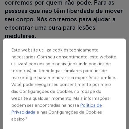
corremos por quem não pode. Para as
pessoas que não têm liberdade de mover
seu corpo. Nós corremos para ajudar a
encontrar uma cura para lesões
medulares.
Saiba mais:
Wings for Life World Run
e confira
Este website utiliza cookies tecnicamente
necessários. Com seu consentimento, este website
abaixo as informações!
utilizará cookies adicionais (incluindo cookies de
terceiros) ou tecnologias similares para fins de
marketing e para melhorar sua experiência on-line.
A Wings for Life World Run é uma corrida global
Você pode revogar seu consentimento por meio
que acontece em maio todo ano. O mote é correr
das Configurações de Cookies no rodapé do
por aqueles que ainda não podem. Participando da
website a qualquer momento. Mais informações
podem ser encontradas na nossa
Política de
corrida, você vai ajudar uma causa importante,
Privacidade
e nas Configurações de Cookies
porque 100% das taxas de inscrição vão para a
abaixo.”
Wings for Life, organização sem fins lucrativos que