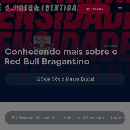
Ingressos
Conhecendo mais sobre o
Red Bull Bragantino
Seja Sócio Massa Bruta!
Profissional Masculino
Profissional Feminino
Under My