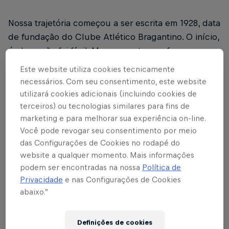
Nossa trajetória começou a ser escrita em 1928, data
de fundação do Clube Atlético Bragantino. O início,
é claro, não foi fácil. Mas com o tempo fomos
reservando um espaço na história para sermos
Este website utiliza cookies tecnicamente
colocados onde merecemos.
necessários. Com seu consentimento, este website
utilizará cookies adicionais (incluindo cookies de
Nossa torcida apaixonada, as conquistas, jogadores
terceiros) ou tecnologias similares para fins de
e técnicos que passaram por aqui colocaram o
marketing e para melhorar sua experiência on-line.
clube entre os principais do Interior de São Paulo.
Você pode revogar seu consentimento por meio
das Configurações de Cookies no rodapé do
Gil Baiano, Mauro Silva, Vanderlei Luxemburgo
e
website a qualquer momento. Mais informações
Carlos
Alberto Parreira
, citando apenas alguns,
podem ser encontradas na nossa
Política de
foram nomes que ajudaram a equipe a despontar
Privacidade
e nas Configurações de Cookies
abaixo.”
no início dos anos 90 – com o título do
Campeonato Brasileiro da Série B (1989), a
conquista do Campeonato Paulista (1990) e o vice-
Definições de cookies