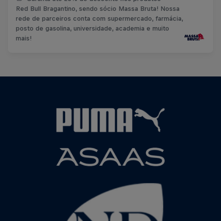
© Red Bull Bragantino
Red Bull Bragantino, sendo sócio Massa Bruta! Nossa
Gil Baiano Lateral-direito
rede de parceiros conta com supermercado, farmácia,
© Red Bull Bragantino
posto de gasolina, universidade, academia e muito
Biro Biro Lateral-esquerdo
Vanderlei Luxemburgo Lateral-esquerdo
mais!
© Red Bull Bragantino
© Red Bull Bragantino