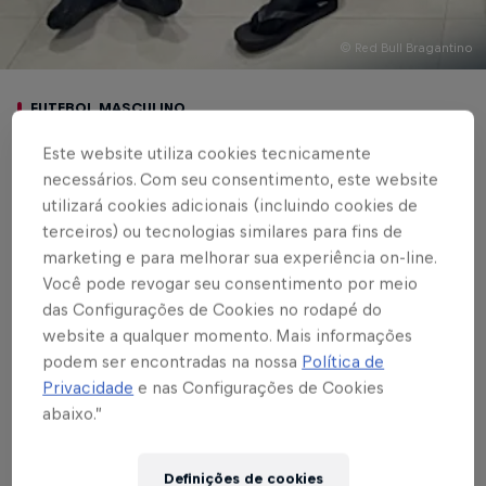
© Red Bull Bragantino
FUTEBOL MASCULINO
Brasileirão de
Este website utiliza cookies tecnicamente
necessários. Com seu consentimento, este website
Aspirantes: Braga
utilizará cookies adicionais (incluindo cookies de
terceiros) ou tecnologias similares para fins de
vence o Cuiabá, fora
marketing e para melhorar sua experiência on-line.
de casa, e briga no
Você pode revogar seu consentimento por meio
das Configurações de Cookies no rodapé do
topo da tabela
website a qualquer momento. Mais informações
podem ser encontradas na nossa
Política de
Privacidade
e nas Configurações de Cookies
Athyrson marca no 1º tempo em jogo
abaixo.”
marcado pelo forte calor
Definições de cookies