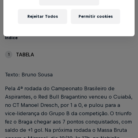
Escrito por Bruno Sousa
3 min de leitura
Published on
13.10.2024 · 18:40 UTC
Rejeitar Todos
Permitir cookies
Índice
TABELA
1
Texto: Bruno Sousa
Pela 4ª rodada do Campeonato Brasileiro de
Aspirantes, o Red Bull Bragantino venceu o Cuiabá,
no CT Manoel Dresch, por 1 a 0, e pulou para a
vice-liderança do Grupo B da competição. O triunfo
fez o Braga chegar aos 7 pontos conquistados, com
saldo de +1 gol. Na próxima rodada o Massa Bruta