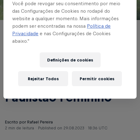
Você pode revogar seu consentimento por meio
das Configurações de Cookies no rodapé do
© Red Bull Bragantino
website a qualquer momento. Mais informações
podem ser encontradas na nossa
Política de
FUTEBOL FEMININO
Privacidade
e nas Configurações de Cookies
abaixo.”
Bragantinas duelam
com o Santos para
Definições de cookies
seguir sonhando com
Rejeitar Todos
Permitir cookies
a classificação no
Paulistão Feminino
Escrito por Rafael Pereira
2 min de leitura
Published on
29.08.2023 · 18:36 UTC