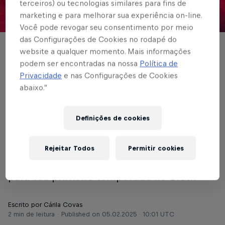
terceiros) ou tecnologias similares para fins de
marketing e para melhorar sua experiência on-line.
© Red Bull Bragantino
Você pode revogar seu consentimento por meio
das Configurações de Cookies no rodapé do
FUTEBOL MASCULINO
website a qualquer momento. Mais informações
podem ser encontradas na nossa
Política de
Red Bull Bragantino
Privacidade
e nas Configurações de Cookies
abaixo.”
acerta com o lateral-
direito Agustín
Definições de cookies
Sant’Anna
Rejeitar Todos
Permitir cookies
Uruguaio de Montevideo desembarca
para sua primeira temporada no Brasil
Escrito por Cárila Covas
2 min de leitura
Published on
05.02.2025 · 10:01 UTC