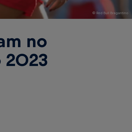
© Red Bull Bragantino
iam no
o 2023