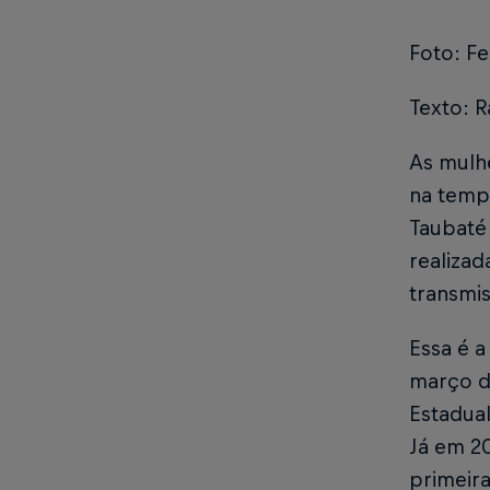
Foto: F
Texto: R
As mulh
na tempo
Taubaté
realizad
transmis
Essa é a
março d
Estadual
Já em 2
primeir