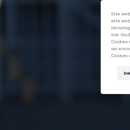
Este web
este webs
tecnologi
line. Vo
Cookies 
ser enco
Cookies 
Def