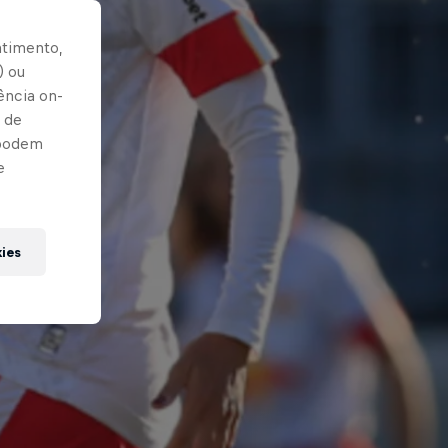
ntimento,
) ou
ência on-
 de
 podem
e
kies