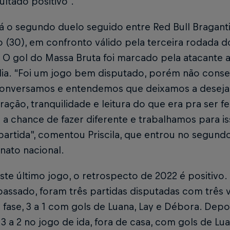
ltado positivo”.
á o segundo duelo seguido entre Red Bull Bragant
(30), em confronto válido pela terceira rodada d
. O gol do Massa Bruta foi marcado pela atacante a
ia. “Foi um jogo bem disputado, porém não conse
Conversamos e entendemos que deixamos a deseja
ação, tranquilidade e leitura do que era pra ser f
 a chance de fazer diferente e trabalhamos para i
partida”, comentou Priscila, que entrou no segun
ato nacional.
ste último jogo, o retrospecto de 2022 é positivo
assado, foram três partidas disputadas com três v
 fase, 3 a 1 com gols de Luana, Lay e Débora. Depo
, 3 a 2 no jogo de ida, fora de casa, com gols de Lu