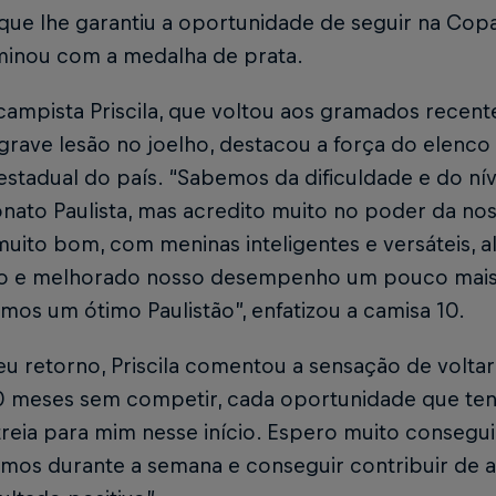
 que lhe garantiu a oportunidade de seguir na Cop
minou com a medalha de prata.
campista Priscila, que voltou aos gramados recen
rave lesão no joelho, destacou a força do elenco 
estadual do país. “Sabemos da dificuldade e do ní
ato Paulista, mas acredito muito no poder da no
uito bom, com meninas inteligentes e versáteis, 
ito e melhorado nosso desempenho um pouco mais a
mos um ótimo Paulistão”, enfatizou a camisa 10.
u retorno, Priscila comentou a sensação de voltar
0 meses sem competir, cada oportunidade que t
reia para mim nesse início. Espero muito consegui
amos durante a semana e conseguir contribuir de 