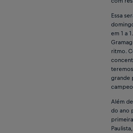
com resu
Essa ser
domingo 
em 1 a 1
Gramagl
ritmo. 
concentr
teremos
grande 
campeon
Além de
do ano p
primeira
Paulista