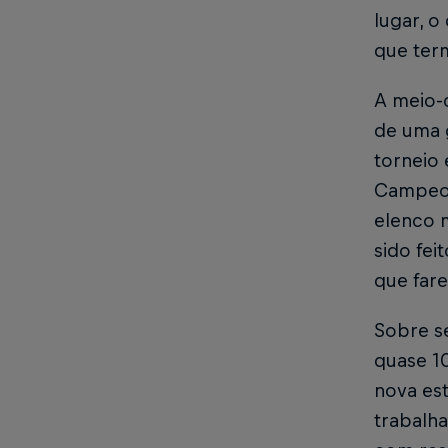
lugar, o
que ter
A meio-
de uma g
torneio 
Campeon
elenco m
sido fe
que fare
Sobre se
quase 1
nova est
trabalh