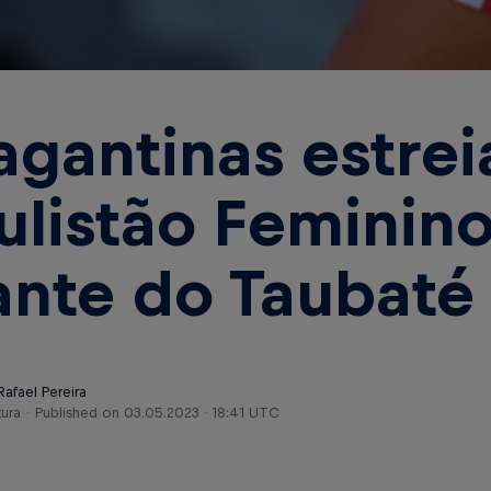
agantinas estre
ulistão Feminin
ante do Taubaté
Rafael Pereira
tura
Published on
03.05.2023 · 18:41 UTC