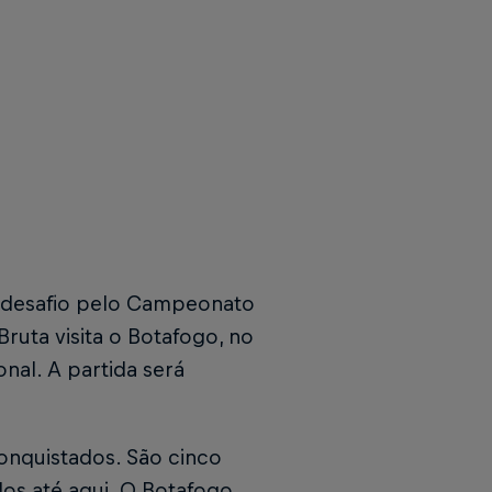
m desafio pelo Campeonato
Bruta visita o Botafogo, no
nal. A partida será
onquistados. São cinco
dos até aqui. O Botafogo