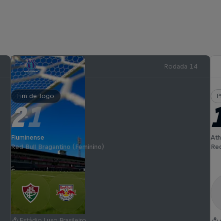
Rodada 14
Fim de Jogo
P
2
1
-
Fluminense
Ath
Red Bull Bragantino (Feminino)
Red
Estádio Luso Brasileiro