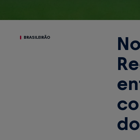
No
BRASILEIRÃO
Re
en
co
do