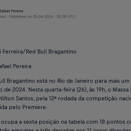
Rafael Pereira
tura
Published on
25.06.2024 · 20:18 UTC
i Ferreira/Red Bull Bragantino
afael Pereira
ull Bragantino está no Rio de Janeiro para mais u
ro de 2024. Nesta quarta-feira (26), às 19h, o Massa 
Nilton Santos, pela 12ª rodada da competição nacio
tida pelo Premiere.
 ocupa a sexta posição na tabela com 18 pontos c
, três empates e três derrotas nos 11 jogos disputa