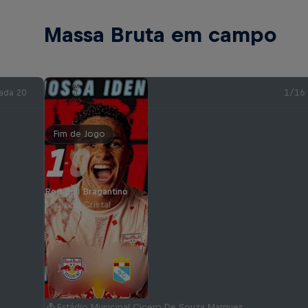
Massa Bruta em campo
ada 20
1/16
Fim de Jogo
1
0
-
Red Bull Bragantino
Sporting Cristal
Estádio Municipal Cicero De Souza Marques