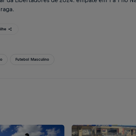
ar da Libertadores de 2024: empate em 1 a 1 no N
Braga.
ilhe
ão
Futebol Masculino