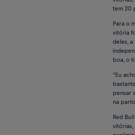
tem 20 
Para o m
vitória 
deles, a
indepen
boa, o t
“Eu ach
bastant
pensar 
na parti
Red Bull
vitórias