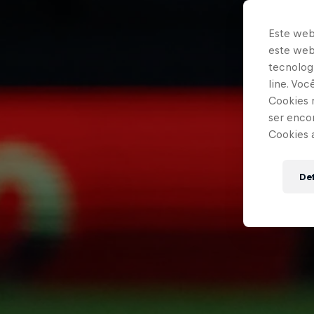
Este web
este webs
tecnologi
line. Vo
Cookies 
ser enco
Cookies 
Def