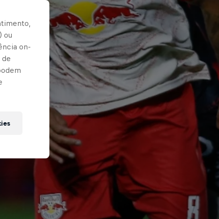
ntimento,
) ou
ência on-
 de
 podem
e
kies