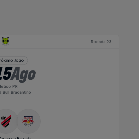
Rodada 23
róximo Jogo
15
Ago
letico PR
 Bull Bragantino
Arena da Baixada