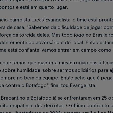
pontos e está em quarto lugar.
eio-campista Lucas Evangelista, o time está pron
fora de casa. “Sabemos da dificuldade de jogar con
 força da torcida deles. Mas todo jogo no Brasileiro s
dentemente do adversário e do local. Então esta
ime está confiante, vamos entrar em campo como se
o que temos que manter a mesma união das últimas
e sobre humildade, sobre sermos solidários para 
sempre no bem da equipe. Então acho que é pegar 
da contra o Botafogo”, finalizou Evangelista.
 Bragantino e Botafogo já se enfrentaram em 25 o
, oito empates e dez derrotas. O último confronto 