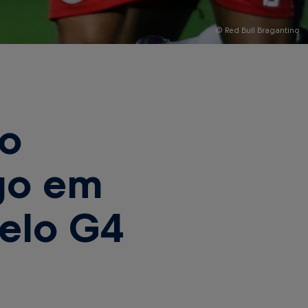
© Red Bull Bragantino
no
go em
pelo G4