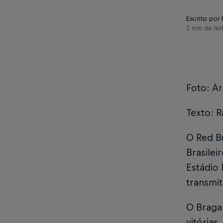
Escrito por 
2 min de lei
Foto: Ar
Texto: R
O Red B
Brasilei
Estádio 
transmi
O Braga
vitórias