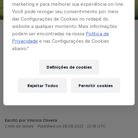
marketing e para melhorar sua experiência on-line.
Você pode revogar seu consentimento por meio
© Red Bull Bragantino
das Configurações de Cookies no rodapé do
website a qualquer momento. Mais informações
BRASILEIRÃO
podem ser encontradas na nossa
Política de
Privacidade
e nas Configurações de Cookies
Em São Paulo, Red Bull
abaixo.”
Bragantino encara
Corinthians em duelo
Definições de cookies
importante do
Rejeitar Todos
Permitir cookies
Brasileiro
Escrito por Vinicios Oliveira
2 min de leitura
Published on
28.08.2022 · 22:18 UTC