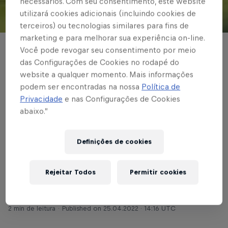
necessários. Com seu consentimento, este website
utilizará cookies adicionais (incluindo cookies de
© Red Bull Bragantino
terceiros) ou tecnologias similares para fins de
marketing e para melhorar sua experiência on-line.
Você pode revogar seu consentimento por meio
COMPETIÇÕES CONTINENTAIS
das Configurações de Cookies no rodapé do
Red Bull Bragantino
website a qualquer momento. Mais informações
podem ser encontradas na nossa
Política de
disputa liderança de
Privacidade
e nas Configurações de Cookies
grupo na Libertadores
abaixo.”
com Estudiantes
Definições de cookies
(ARG)
Rejeitar Todos
Permitir cookies
Escrito por Vinicios Oliveira
2 min de leitura
Published on
25.04.2022 · 14:16 UTC