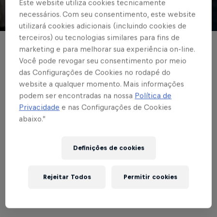
Este website utiliza cookies tecnicamente
necessários. Com seu consentimento, este website
© Red Bull Bragantino
utilizará cookies adicionais (incluindo cookies de
terceiros) ou tecnologias similares para fins de
SÓCIO TORCEDOR
marketing e para melhorar sua experiência on-line.
Você pode revogar seu consentimento por meio
Torcedor de Bragança
das Configurações de Cookies no rodapé do
website a qualquer momento. Mais informações
Paulista possui
podem ser encontradas na nossa
Política de
coleção com mais de
Privacidade
e nas Configurações de Cookies
abaixo.”
80 camisas do Massa
Bruta
Definições de cookies
Rejeitar Todos
Permitir cookies
Escrito por Red Bull Bragantino
3 min de leitura
Published on
02.12.2020 · 21:40 UTC