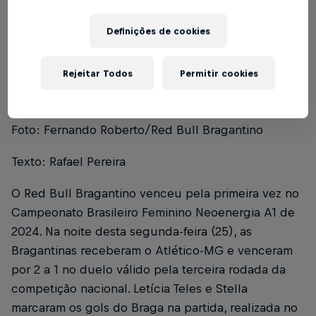
Definições de cookies
Índice
Rejeitar Todos
Permitir cookies
Red Bull Bragantino 2 x 1 Atlético-MG
1
Foto: Fernando Roberto/Red Bull Bragantino
Texto: Rafael Pereira
O Red Bull Bragantino venceu pela primeira vez no
Campeonato Brasileiro Feminino Neoenergia A1 de
2024. Na noite desta segunda-feira (25), as
Bragantinas receberam o Atlético-MG e venceram
por 2 a 1 no duelo válido pela terceira rodada da
competição nacional. Letícia Teles e Stella
marcaram os gols do Braga na partida, realizada no