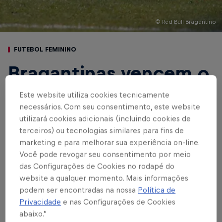
© Red Bull Bragantino
FUTEBOL FEMININO
Bragantinas vencem o
Atlético-MG por 2 a 1
Este website utiliza cookies tecnicamente
necessários. Com seu consentimento, este website
e sobem na tabela do
utilizará cookies adicionais (incluindo cookies de
Brasileirão Feminino
terceiros) ou tecnologias similares para fins de
marketing e para melhorar sua experiência on-line.
Neoenergia A1
Você pode revogar seu consentimento por meio
das Configurações de Cookies no rodapé do
website a qualquer momento. Mais informações
podem ser encontradas na nossa
Política de
Escrito por Rafael Pereira
Privacidade
e nas Configurações de Cookies
3 min de leitura
Published on
25.03.2024 · 18:47 UTC
abaixo.”