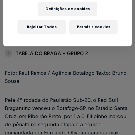
Escrito por Bruno Sousa
3 min de leitura
Published on
10.05.2025 · 17:27 UTC
Definições de cookies
Rejeitar Todos
Permitir cookies
Índice
TABELA DO BRAGA - GRUPO 2
1
Foto: Raul Ramos / Agência Botafogo Texto: Bruno
Sousa
Pela 4ª rodada do Paulistão Sub-20, o Red Bull
Bragantino venceu o Botafogo-SP, no Estádio Santa
Cruz, em Ribeirão Preto, por 1 a 0. Filipinho marcou
de pênalti na segunda etapa e a equipe
comandada por Fernando Oliveira garantiu mais