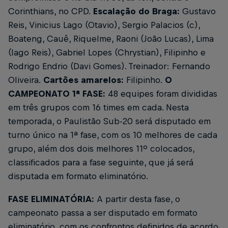
Corinthians, no CPD.
Escalação do Braga:
Gustavo
Reis, Vinicius Lago (Otavio), Sergio Palacios (c),
Boateng, Cauê, Riquelme, Raoni (João Lucas), Lima
(Iago Reis), Gabriel Lopes (Chrystian), Filipinho e
Rodrigo Endrio (Davi Gomes). Treinador: Fernando
Oliveira.
Cartões amarelos:
Filipinho.
O
CAMPEONATO
1ª FASE:
48 equipes foram divididas
em três grupos com 16 times em cada. Nesta
temporada, o Paulistão Sub-20 será disputado em
turno único na 1ª fase, com os 10 melhores de cada
grupo, além dos dois melhores 11º colocados,
classificados para a fase seguinte, que já será
disputada em formato eliminatório.
FASE ELIMINATÓRIA:
A partir desta fase, o
campeonato passa a ser disputado em formato
eliminatório, com os confrontos definidos de acordo