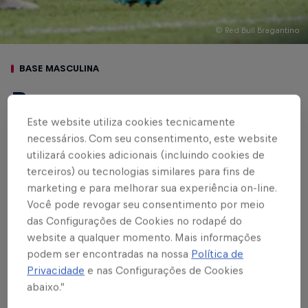
© Red Bull Bragantino
BASE MASCULINA
Braga vence o
Botafogo-SP em
Este website utiliza cookies tecnicamente
necessários. Com seu consentimento, este website
Ribeirão Preto e
utilizará cookies adicionais (incluindo cookies de
terceiros) ou tecnologias similares para fins de
segue no topo do
marketing e para melhorar sua experiência on-line.
Você pode revogar seu consentimento por meio
Paulistão Sub-20
das Configurações de Cookies no rodapé do
website a qualquer momento. Mais informações
Filipinho marcou, de pênalti, o gol da
podem ser encontradas na nossa
Política de
vitória Massa Bruta
Privacidade
e nas Configurações de Cookies
abaixo.”