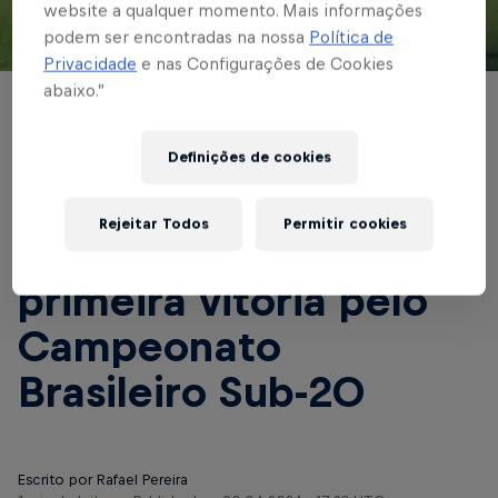
website a qualquer momento. Mais informações
podem ser encontradas na nossa
Política de
© Red Bull Bragantino
Privacidade
e nas Configurações de Cookies
abaixo.”
BASE MASCULINA
Garotos do Massa
Definições de cookies
Bruta recebem o
Rejeitar Todos
Permitir cookies
Bahia em busca da
primeira vitória pelo
Campeonato
Brasileiro Sub-20
Escrito por Rafael Pereira