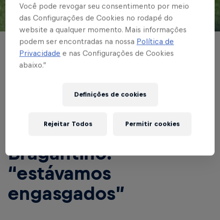
Você pode revogar seu consentimento por meio
das Configurações de Cookies no rodapé do
© Red Bull Bragantino
website a qualquer momento. Mais informações
podem ser encontradas na nossa
Política de
BRASILEIRÃO
Privacidade
e nas Configurações de Cookies
abaixo.”
Artilheiro do
Brasileiro, Ytalo
Definições de cookies
comemora hat-trick e
Rejeitar Todos
Permitir cookies
vitória do Red Bull
Bragantino:
“estávamos
engasgados”