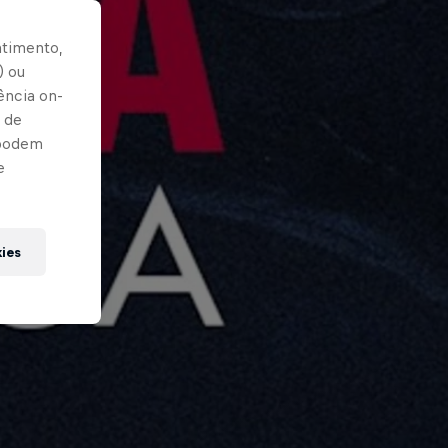
ntimento,
) ou
ência on-
 de
 podem
e
kies