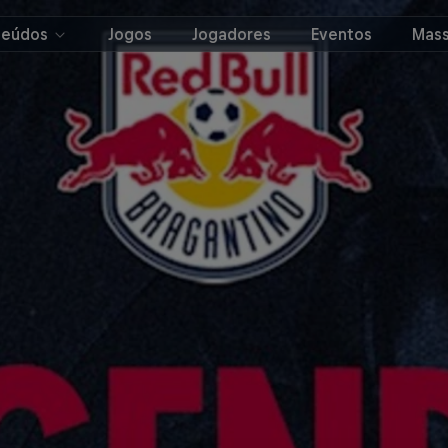
teúdos
Jogos
Jogadores
Eventos
Mass