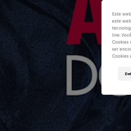
Este web
este webs
tecnologi
line. Vo
Cookies 
ser enco
Cookies 
Def