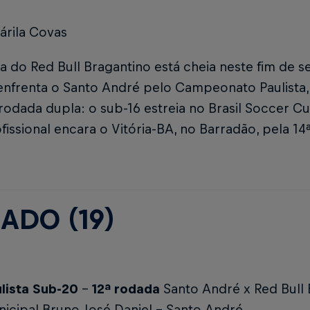
árila Covas
 do Red Bull Bragantino está cheia neste fim de s
enfrenta o Santo André pelo Campeonato Paulista
rodada dupla: o sub-16 estreia no Brasil Soccer Cup
fissional encara o Vitória-BA, no Barradão, pela 14
ADO (19)
lista Sub-20
-
12ª rodada
Santo André x Red Bull 
icipal Bruno José Daniel - Santo André