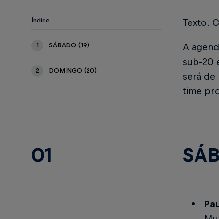
Índice
Texto: C
1
SÁBADO (19)
A agenda
sub-20 
2
DOMINGO (20)
será de 
time pro
01
SÁB
Pau
Mun