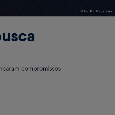
© Red Bull Bragantino
busca
 encaram compromissos