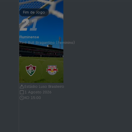
Fim de Jogo
2
1
-
Fluminense
Red Bull Bragantino (Feminino)
Estádio Luso Brasileiro
1 Agosto 2026
KO 15:00