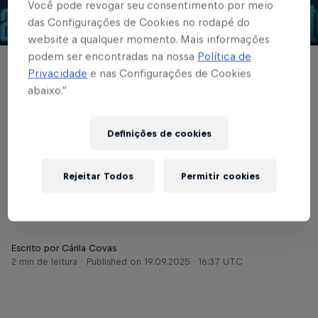
Você pode revogar seu consentimento por meio
das Configurações de Cookies no rodapé do
© Red Bull Bragantino
website a qualquer momento. Mais informações
podem ser encontradas na nossa
Política de
BRASILEIRÃO
Privacidade
e nas Configurações de Cookies
abaixo.”
Braga tem rodada
cheia no Paulista,
Definições de cookies
Paulistão Feminino e
Rejeitar Todos
Permitir cookies
Brasileirão
Escrito por Cárila Covas
2 min de leitura
Published on
19.09.2025 · 16:37 UTC