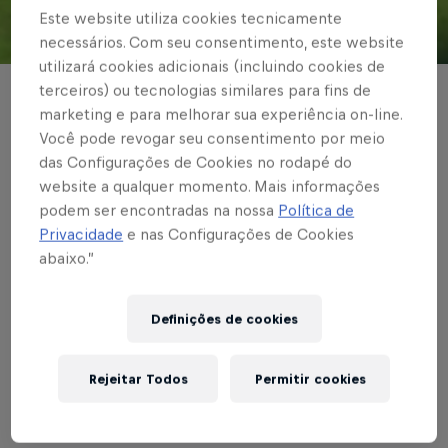
Este website utiliza cookies tecnicamente
necessários. Com seu consentimento, este website
© Red Bull Bragantino
utilizará cookies adicionais (incluindo cookies de
terceiros) ou tecnologias similares para fins de
BASE MASCULINA
marketing e para melhorar sua experiência on-line.
Garotos do Braga
Você pode revogar seu consentimento por meio
das Configurações de Cookies no rodapé do
disputam semifinais
website a qualquer momento. Mais informações
podem ser encontradas na nossa
Política de
da Série Ouro na
Privacidade
e nas Configurações de Cookies
Aldeia Cup Sub-15 e 16
abaixo.”
Decisões serão neste sábado (7), no CT
Definições de cookies
do Retrô, em Camaragibe; veja mais!
Rejeitar Todos
Permitir cookies
Escrito por Cárila Covas
2 min de leitura
Published on
06.12.2024 · 15:30 UTC