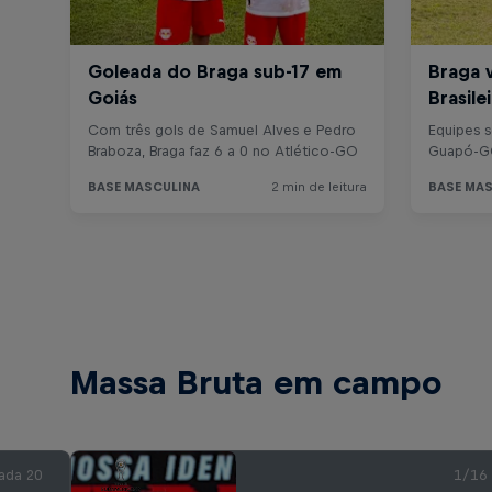
Massa Bruta em campo
ada 20
1/16