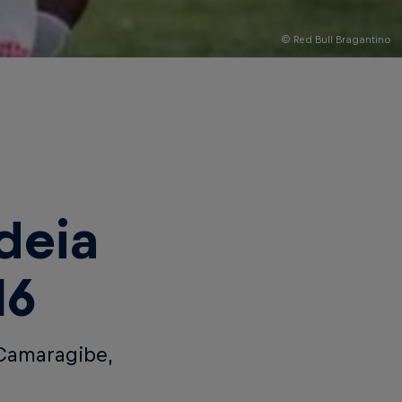
© Red Bull Bragantino
deia
16
 Camaragibe,