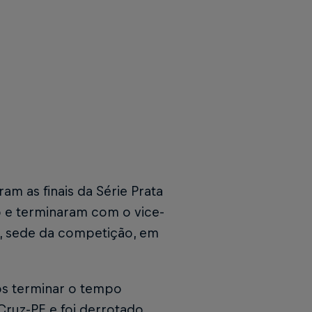
am as finais da Série Prata
p e terminaram com o vice-
ô, sede da competição, em
ós terminar o tempo
Cruz-PE e foi derrotado