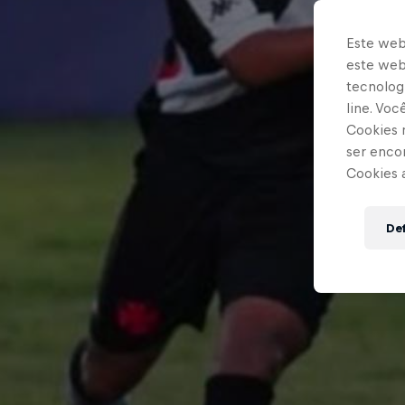
Este web
este webs
tecnologi
line. Vo
Cookies 
ser enco
Cookies 
Def