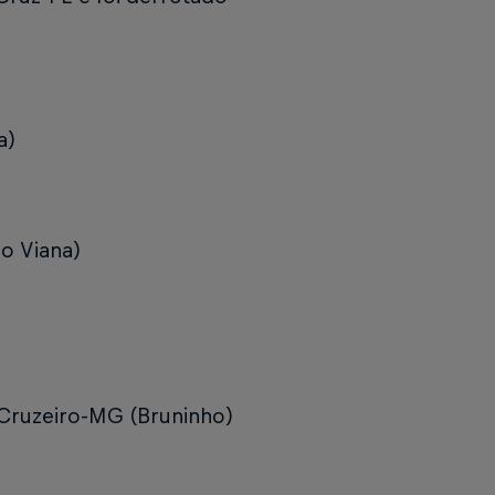
a)
no Viana)
1 Cruzeiro-MG (Bruninho)