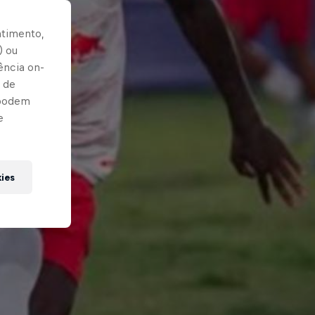
ntimento,
) ou
ência on-
 de
 podem
e
kies