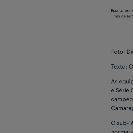
Escrito por 
1 min de leit
Foto: Di
Texto: C
As equip
e Série 
campeon
Camarag
O sub-1
normal e