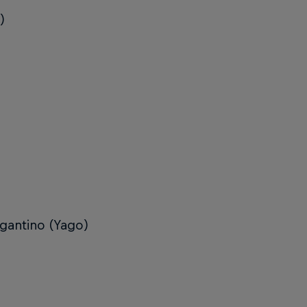
)
agantino (Yago)