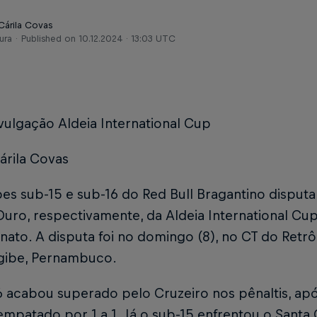
Cárila Covas
ura
Published on
10.12.2024 · 13:03 UTC
vulgação Aldeia International Cup
árila Covas
es sub-15 e sub-16 do Red Bull Bragantino disputar
Ouro, respectivamente, da Aldeia International Cu
ato. A disputa foi no domingo (8), no CT do Retr
ibe, Pernambuco.
6 acabou superado pelo Cruzeiro nos pênaltis, ap
mpatado por 1 a 1. Já o sub-15 enfrentou o Santa 