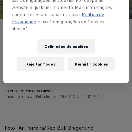
das Configurações de Cookies no rodapé do
website a qualquer momento. Mais informações
© Red Bull Bragantino
podem ser encontradas na nossa
Política de
Privacidade
e nas Configurações de Cookies
abaixo.”
FUTEBOL MASCULINO
Red Bull Bragantino
Definições de cookies
recebe Cruzeiro em
amistoso no Nabizão
Rejeitar Todos
Permitir cookies
Escrito por Vinicios Oliveira
2 min de leitura
Published on
28.03.2023 · 16:12 UTC
Foto: Ari Ferreira/Red Bull Bragantino