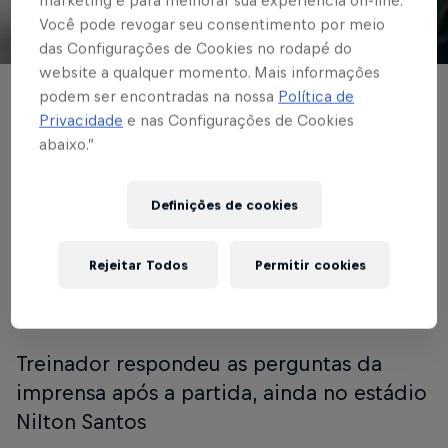
marketing e para melhorar sua experiência on-line.
Você pode revogar seu consentimento por meio
© Red Bull Bragantino
das Configurações de Cookies no rodapé do
website a qualquer momento. Mais informações
podem ser encontradas na nossa
Política de
BRASILEIRÃO
Privacidade
e nas Configurações de Cookies
Maurício Barbieri
abaixo.”
analisa a vitória do
Definições de cookies
Red Bull Bragantino
sobre o Botafogo, no
Rejeitar Todos
Permitir cookies
Rio de Janeiro
Treinador respondeu as perguntas da
imprensa após a partida, ainda no estádio
Nilton Santos