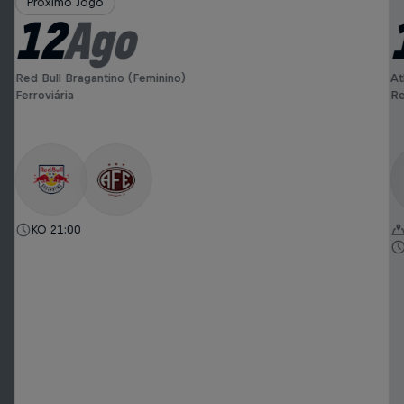
Próximo Jogo
12
Ago
Red Bull Bragantino (Feminino)
At
Ferroviária
Re
KO 21:00