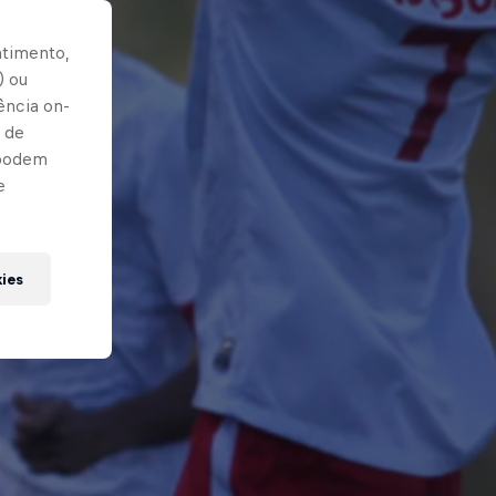
ntimento,
) ou
ência on-
 de
 podem
e
kies