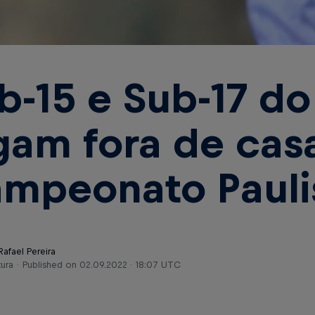
b-15 e Sub-17 do
gam fora de cas
mpeonato Pauli
Rafael Pereira
tura
Published on
02.09.2022 · 18:07 UTC