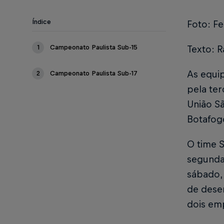
Índice
Foto: F
1
Campeonato Paulista Sub-15
Texto: R
As equi
2
Campeonato Paulista Sub-17
pela ter
União Sã
Botafogo
O time 
segunda 
sábado, 
de desem
dois emp