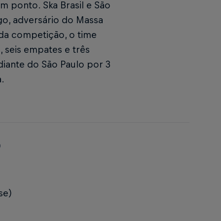
m ponto. Ska Brasil e São
go, adversário do Massa
da competição, o time
, seis empates e três
diante do São Paulo por 3
a.
5
se)