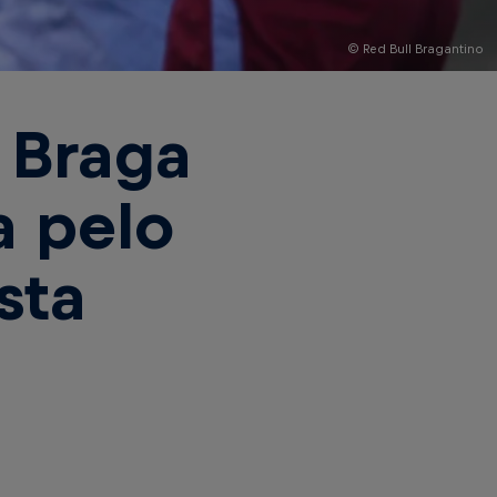
© Red Bull Bragantino
 Braga
a pelo
sta