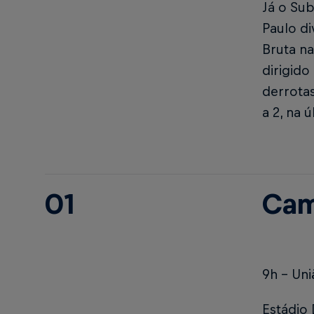
Já o Sub
Paulo d
Bruta n
dirigido
derrotas
a 2, na 
01
Cam
9h – Uni
Estádio 