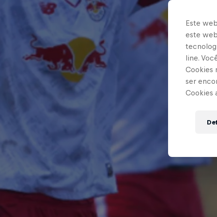
Este web
este webs
tecnologi
line. Vo
Cookies 
ser enco
Cookies 
Def