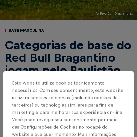
© Red Bull Bragantino
BASE MASCULINA
Categorias de base do
Red Bull Bragantino
jogam pelo Paulistão
neste final de semana
Este website utiliza cookies tecnicamente
necessários. Com seu consentimento, este website
utilizará cookies adicionais (incluindo cookies de
terceiros) ou tecnologias similares para fins de
Escrito por Rafael Pereira
marketing e para melhorar sua experiência on-line.
3 min de leitura
Published on
22.09.2023 · 16:41 UTC
Você pode revogar seu consentimento por meio
das Configurações de Cookies no rodapé do
website a qualquer momento. Mais informações