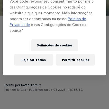
Você pode revogar seu consentimento por meio
das Configurações de Cookies no rodapé do
© Red Bull Bragantino
website a qualquer momento. Mais informações
podem ser encontradas na nossa
Política de
BASE MASCULINA
Privacidade
e nas Configurações de Cookies
abaixo.”
Sub-15 e Sub-17
recebem o
Definições de cookies
Metropolitano pelo
Rejeitar Todos
Permitir cookies
Paulistão de base
Escrito por Rafael Pereira
1 min de leitura
Published on
26.05.2023 · 12:23 UTC