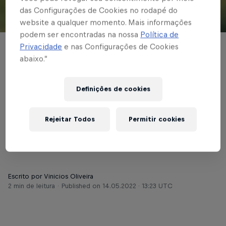
das Configurações de Cookies no rodapé do
website a qualquer momento. Mais informações
© Red Bull Bragantino
podem ser encontradas na nossa
Política de
Privacidade
e nas Configurações de Cookies
BASE MASCULINA
abaixo.”
Time Sub-15 do Braga
perde para Ponte
Definições de cookies
Preta; Sub-17 vence e
Rejeitar Todos
Permitir cookies
dispara no Paulista
Escrito por Vinicios Oliveira
2 min de leitura
Published on
14.05.2022 · 13:23 UTC