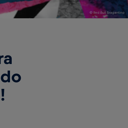
© Red Bull Bragantino
ra
 do
!