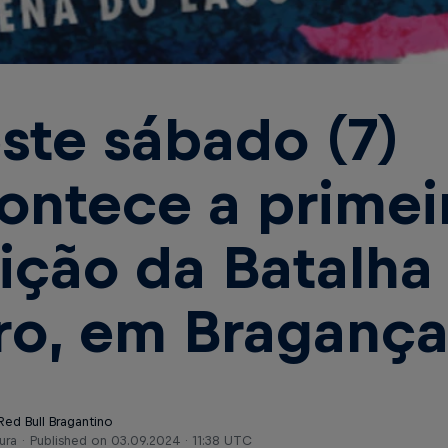
ste sábado (7)
ontece a primei
ição da Batalha
ro, em Bragança
Red Bull Bragantino
ura
Published on
03.09.2024 · 11:38 UTC