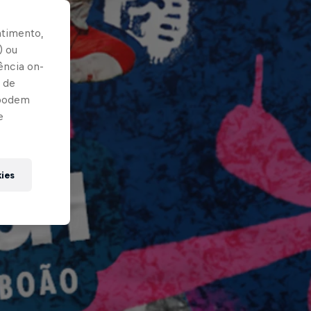
ntimento,
) ou
ência on-
 de
 podem
e
kies