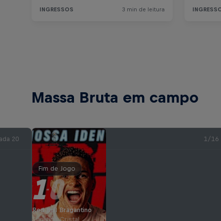
Massa Bruta em campo
ada 20
1/16
Fim de Jogo
1
0
-
Red Bull Bragantino
Sporting Cristal