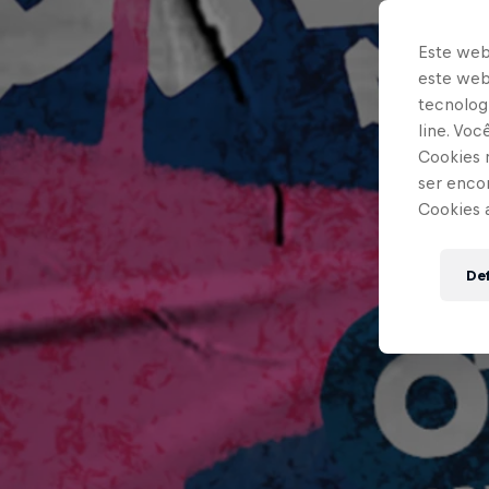
Este web
este webs
tecnologi
line. Vo
Cookies 
ser enco
Cookies 
Def