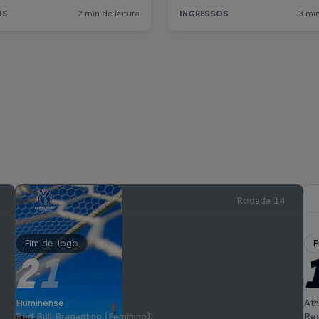
Rodada 14
Fim de Jogo
P
2
1
-
Fluminense
Ath
Red Bull Bragantino (Feminino)
Red