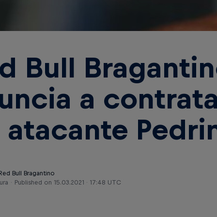
d Bull Braganti
uncia a contrat
 atacante Pedri
Red Bull Bragantino
ura
Published on
15.03.2021 · 17:48 UTC