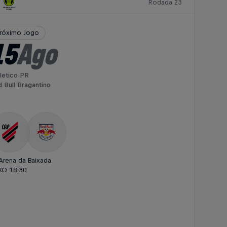
Rodada 23
róximo Jogo
15
Ago
letico PR
 Bull Bragantino
Arena da Baixada
KO 18:30