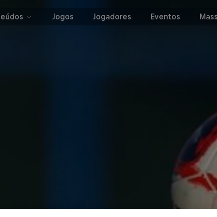
teúdos
Jogos
Jogadores
Eventos
Mass