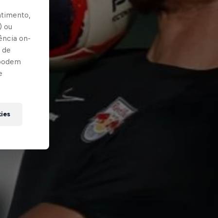
ntimento,
) ou
ência on-
 de
 podem
e
kies