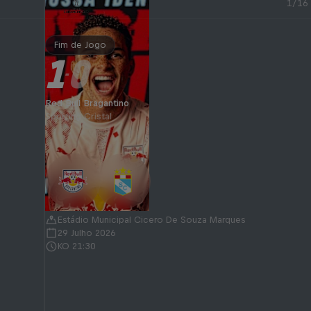
1/16
Fim de Jogo
1
0
-
Red Bull Bragantino
Sporting Cristal
Estádio Municipal Cicero De Souza Marques
29 Julho 2026
KO 21:30