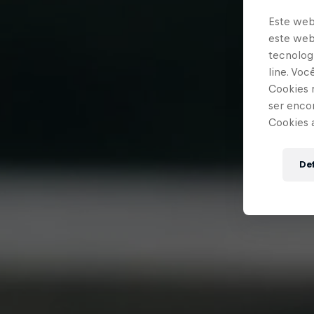
Este web
este webs
tecnologi
line. Vo
Cookies 
ser enco
Cookies 
Def