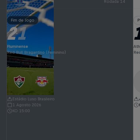
Rodada 14
Fim de Jogo
P
2
1
-
Fluminense
Ath
Red Bull Bragantino (Feminino)
Red
Estádio Luso Brasileiro
1 Agosto 2026
KO 15:00