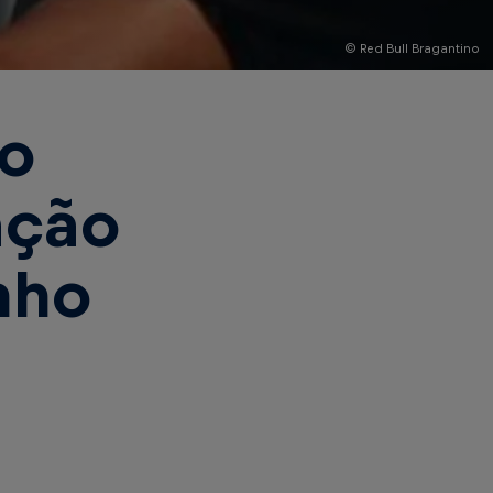
© Red Bull Bragantino
no
ação
nho