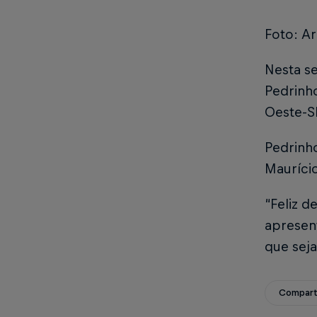
Foto: Ar
Nesta se
Pedrinho
Oeste-SP
Pedrinho
Maurício
“Feliz d
apresen
que seja
Compart