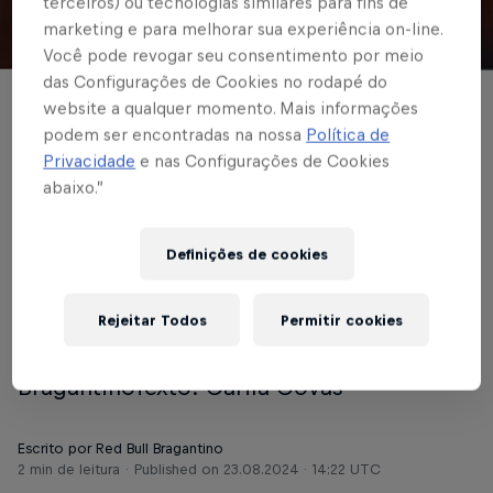
terceiros) ou tecnologias similares para fins de
marketing e para melhorar sua experiência on-line.
© Red Bull Bragantino
Você pode revogar seu consentimento por meio
das Configurações de Cookies no rodapé do
website a qualquer momento. Mais informações
FUTEBOL MASCULINO
podem ser encontradas na nossa
Política de
“Sonhava em chegar
Privacidade
e nas Configurações de Cookies
abaixo.”
esse momento e ficar
marcado na história
Definições de cookies
do clube”
Rejeitar Todos
Permitir cookies
Foto: Lucas Zenatti/Red Bull
BragantinoTexto: Cárila Covas
Escrito por Red Bull Bragantino
2 min de leitura
Published on
23.08.2024 · 14:22 UTC