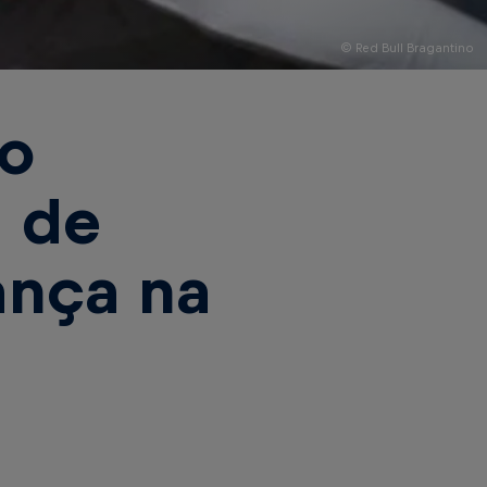
© Red Bull Bragantino
no
 de
vança na