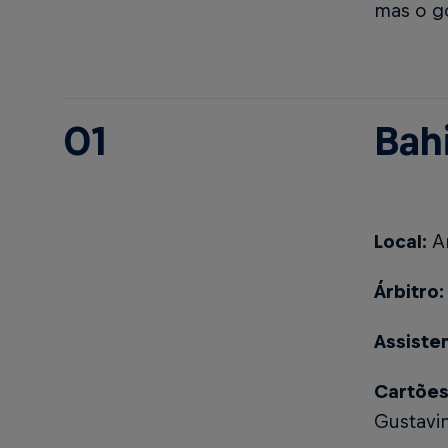
mas o go
01
Bahi
Local:
Ar
Árbitro:
Assiste
Cartões
Gustavin