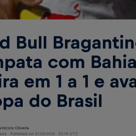
d Bull Braganti
pata com Bahia
ira em 1 a 1 e a
pa do Brasil
Vinicios Oliveira
tura
Published on
01.03.2023 · 20:14 UTC