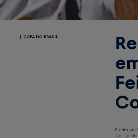
Re
COPA DO BRASIL
em
Fe
Co
Escrito por 
4 min de lei