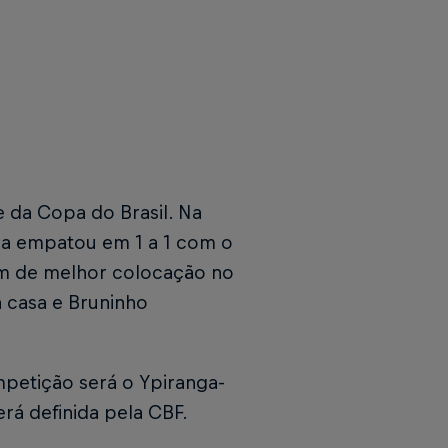
e da Copa do Brasil. Na
aga empatou em 1 a 1 com o
em de melhor colocação no
a casa e Bruninho
mpetição será o Ypiranga-
rá definida pela CBF.