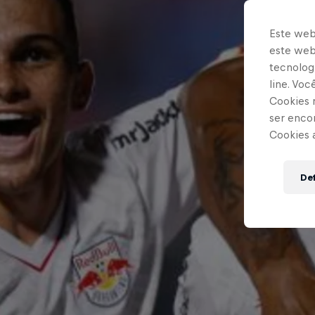
Este web
este webs
tecnologi
line. Vo
Cookies 
ser enco
Cookies 
Def