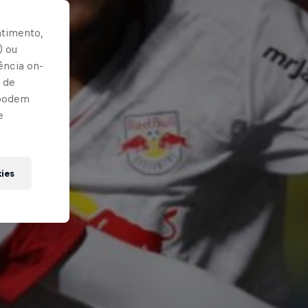
ntimento,
) ou
ência on-
 de
 podem
e
kies