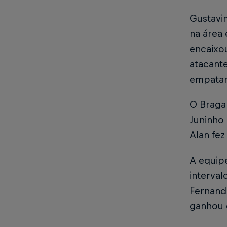
Gustavin
na área 
encaixou
atacant
empata
O Braga
Juninho
Alan fez
A equip
interva
Fernand
ganhou 