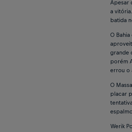
Apesar 
a vitóri
batida n
O Bahia
aproveit
grande d
porém A
errou o 
O Massa
placar 
tentativ
espalmo
Werik Po