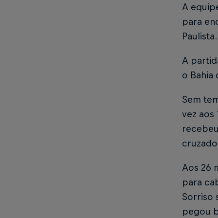
A equip
para en
Paulista
A parti
o Bahia 
Sem tem
vez aos
recebeu
cruzado,
Aos 26 m
para cab
Sorriso 
pegou b