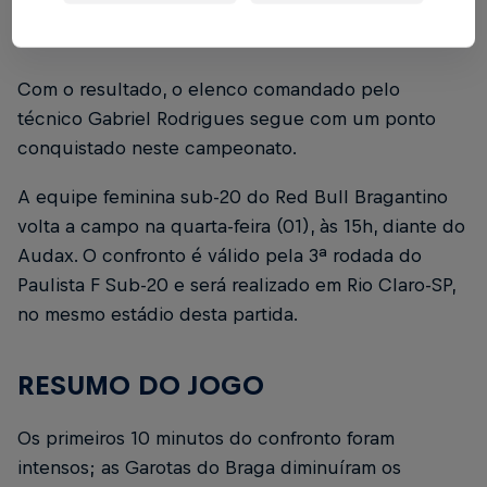
Gadotti marcaram os dois gols da vitória da equipe
visitante.
Com o resultado, o elenco comandado pelo
técnico Gabriel Rodrigues segue com um ponto
conquistado neste campeonato.
A equipe feminina sub-20 do Red Bull Bragantino
volta a campo na quarta-feira (01), às 15h, diante do
Audax. O confronto é válido pela 3ª rodada do
Paulista F Sub-20 e será realizado em Rio Claro-SP,
no mesmo estádio desta partida.
RESUMO DO JOGO
Os primeiros 10 minutos do confronto foram
intensos; as Garotas do Braga diminuíram os