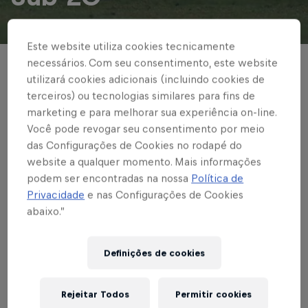
© Fernando Roberto/Red Bull Bragantino
Este website utiliza cookies tecnicamente
necessários. Com seu consentimento, este website
A equipe retorna a campo na próxima
utilizará cookies adicionais (incluindo cookies de
quarta-feira (01), pela 3ª rodada desta
terceiros) ou tecnologias similares para fins de
marketing e para melhorar sua experiência on-line.
competição, diante do Audax
Você pode revogar seu consentimento por meio
das Configurações de Cookies no rodapé do
Escrito por Carla Cenci
website a qualquer momento. Mais informações
3 min de leitura
Published on
24.06.2026 · 20:26 UTC
podem ser encontradas na nossa
Política de
Privacidade
e nas Configurações de Cookies
abaixo.”
Na tarde dessa quarta-feira (24), o Red Bull
Definições de cookies
Bragantino recebeu o Santos em duelo válido pela
2ª rodada do Paulista F Sub-20. No Estádio Benito
Rejeitar Todos
Permitir cookies
Agnelo Castellano, o Benitão, em Rio Claro, Pepê e