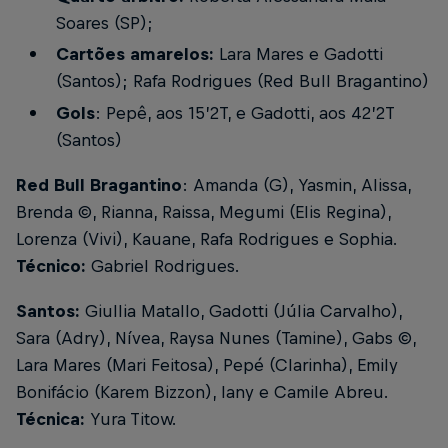
Soares (SP);
Cartões amarelos:
Lara Mares e Gadotti
(Santos); Rafa Rodrigues (Red Bull Bragantino)
Gols
: Pepê, aos 15’2T, e Gadotti, aos 42’2T
(Santos)
Red Bull Bragantino
: Amanda (G), Yasmin, Alissa,
Brenda ©, Rianna, Raissa, Megumi (Elis Regina),
Lorenza (Vivi), Kauane, Rafa Rodrigues e Sophia.
Técnico:
Gabriel Rodrigues.
Santos:
Giullia Matallo, Gadotti (Júlia Carvalho),
Sara (Adry), Nívea, Raysa Nunes (Tamine), Gabs ©,
Lara Mares (Mari Feitosa), Pepé (Clarinha), Emily
Bonifácio (Karem Bizzon), Iany e Camile Abreu.
Técnica:
Yura Titow.