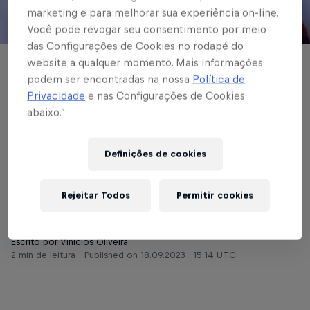
marketing e para melhorar sua experiência on-line.
Você pode revogar seu consentimento por meio
© Red Bull Bragantino
das Configurações de Cookies no rodapé do
website a qualquer momento. Mais informações
BRASILEIRÃO
podem ser encontradas na nossa
Política de
Massa Bruta
Privacidade
e nas Configurações de Cookies
abaixo.”
reencontra América-
MG agora em luta
Definições de cookies
pelo G4
Rejeitar Todos
Permitir cookies
Escrito por Vinicios Oliveira
2 min de leitura
Published on
18.09.2023 · 15:14 UTC