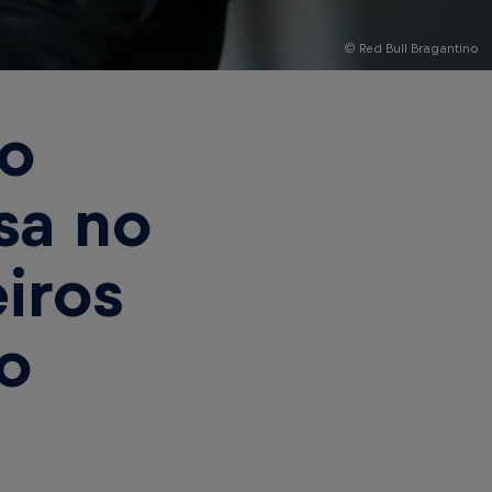
© Red Bull Bragantino
no
sa no
iros
o