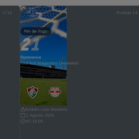
1/16
Rodada 14
Fim de Jogo
2
1
-
Fluminense
Red Bull Bragantino (Feminino)
Estádio Luso Brasileiro
1 Agosto 2026
KO 15:00