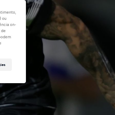
ntimento,
) ou
ência on-
 de
 podem
e
kies