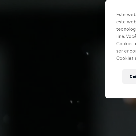
Este web
este webs
tecnologi
line. Vo
Cookies 
ser enco
Cookies 
Def