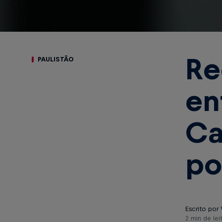
Re
PAULISTÃO
en
Ca
po
Escrito por 
2 min de lei