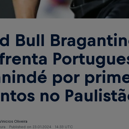
d Bull Braganti
frenta Portugue
nindé por prime
ntos no Paulistã
Vinicios Oliveira
tura
Published on
23.01.2024 · 14:33 UTC