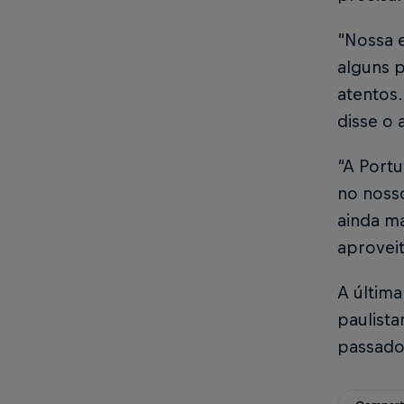
“Nossa e
alguns 
atentos
disse o 
“A Portu
no nosso
ainda m
aproveit
A última
paulista
passado