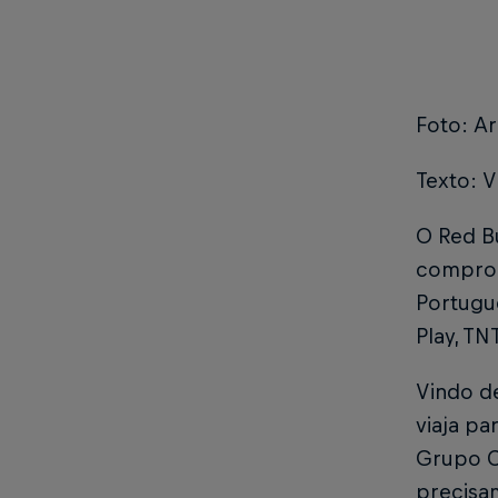
Foto: Ar
Texto: V
O Red Bu
comprom
Portugue
Play, T
Vindo de
viaja pa
Grupo C
precisam