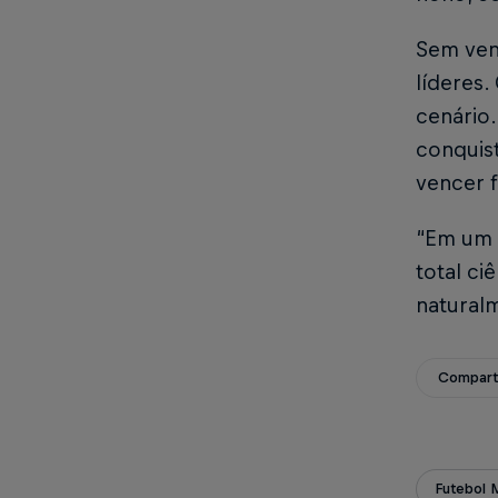
Sem venc
líderes.
cenário
conquist
vencer f
“Em um 
total ci
naturalm
Compart
Futebol 