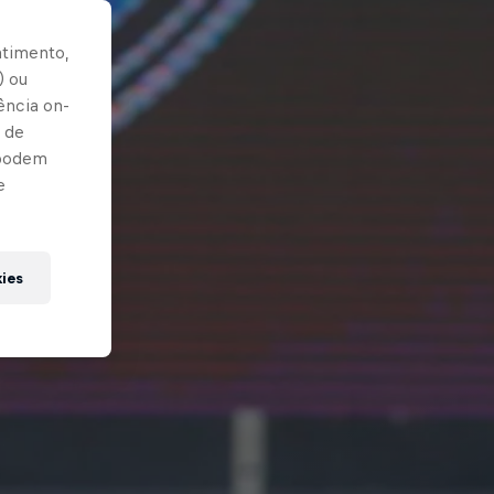
ntimento,
) ou
ência on-
 de
 podem
e
kies