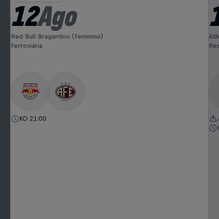
12
Ago
Red Bull Bragantino (Feminino)
Ath
Ferroviária
Red
KO 21:00