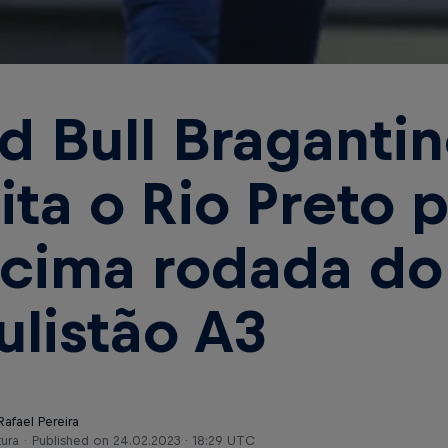
d Bull Bragantino
sita o Rio Preto 
cima rodada do
ulistão A3
Rafael Pereira
tura
Published on
24.02.2023 · 18:29 UTC