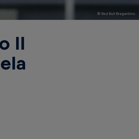
© Red Bull Bragantino
 II
pela