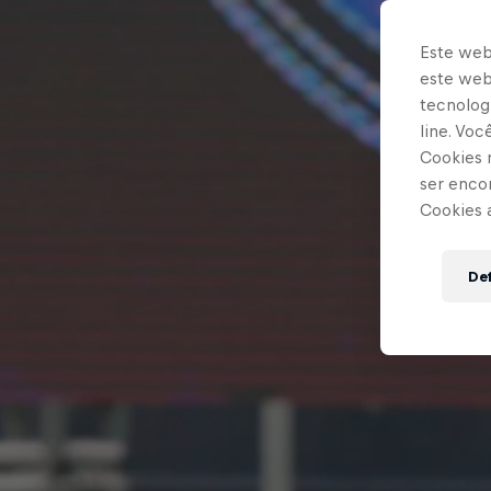
Este web
este webs
tecnologi
line. Vo
Cookies 
ser enco
Cookies 
Def