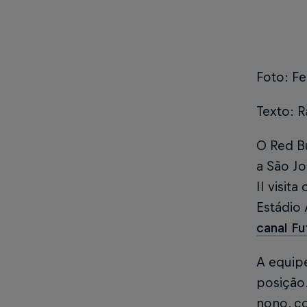
Foto: F
Texto: R
O Red Bu
a São J
II visit
Estádio 
canal Fu
A equip
posição.
nono, c