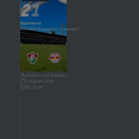
2
1
-
Fluminense
Red Bull Bragantino (Feminino)
Estádio Luso Brasileiro
1 Agosto 2026
KO 15:00