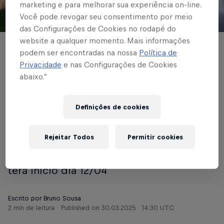
marketing e para melhorar sua experiência on-line.
Você pode revogar seu consentimento por meio
© Red Bull Bragantino
das Configurações de Cookies no rodapé do
website a qualquer momento. Mais informações
Red Bull Bragantino
podem ser encontradas na nossa
Política de
Privacidade
e nas Configurações de Cookies
finaliza sua
abaixo.”
participação na Alcans
Definições de cookies
Cup Sub-15
Rejeitar Todos
Permitir cookies
Massa Bruta concentra sua atenções na
disputa do Paulistão da categoria, que
terá início dia 12/04
Escrito por Bruno Sousa
2 min de leitura
Published on
30.03.2025 · 14:30 UTC