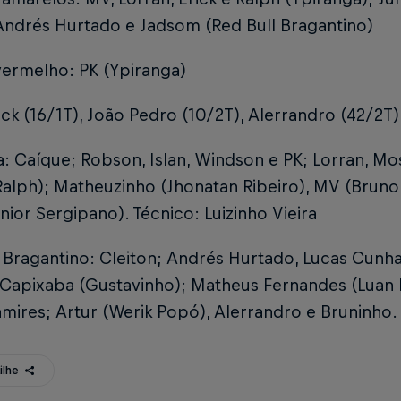
Andrés Hurtado e Jadsom (Red Bull Bragantino)
vermelho: PK (Ypiranga)
ick (16/1T), João Pedro (10/2T), Alerrandro (42/2T)
: Caíque; Robson, Islan, Windson e PK; Lorran, Mo
alph); Matheuzinho (Jhonatan Ribeiro), MV (Bruno 
unior Sergipano). Técnico: Luizinho Vieira
 Bragantino: Cleiton; Andrés Hurtado, Lucas Cunha
Capixaba (Gustavinho); Matheus Fernandes (Luan P
amires; Artur (Werik Popó), Alerrandro e Bruninho.
ilhe