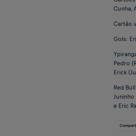
Cunha, 
Cartão 
Gols: Er
Ypiranga
Pedro (R
Erick (J
Red Bull
Juninho 
e Eric R
Compart