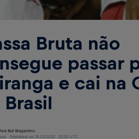
ssa Bruta não
nsegue passar 
iranga e cai na
 Brasil
Red Bull Bragantino
tura
Published on
15.03.2023 · 22:33 UTC