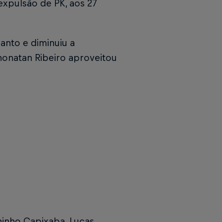
xpulsão de PK, aos 27
anto e diminuiu a
onatan Ribeiro aproveitou
uninho Capixaba, Lucas