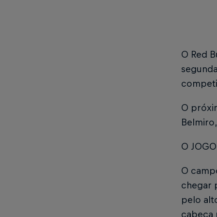
O Red Bu
segunda 
competi
O próxim
Belmiro,
O JOGO
O campo 
chegar 
pelo alt
cabeça 