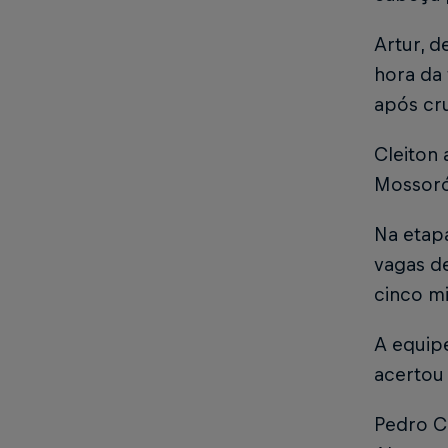
Artur, d
hora da 
após cr
Cleiton 
Mossor
Na etapa
vagas d
cinco mi
A equip
acertou
Pedro Ca