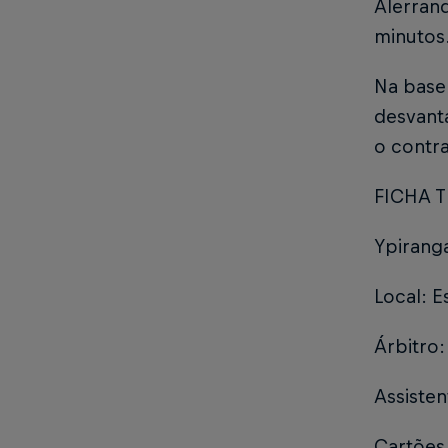
Alerran
minutos
Na base 
desvant
o contra
FICHA 
Ypiranga
Local: E
Árbitro
Assisten
Cartões 