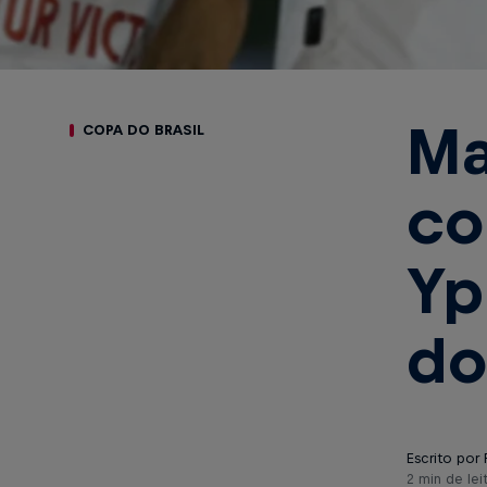
Ma
COPA DO BRASIL
co
Yp
do
Escrito por 
2 min de lei