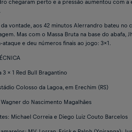
dro chegaram perto e a pressão aumentou com a e
.
da vontade, aos 42 minutos Alerrandro bateu no c
agem. Mas com o Massa Bruta na base do abafa, Jh
-ataque e deu números finais ao jogo: 3x1.
TÉCNICA
 3 x 1 Red Bull Bragantino
stádio Colosso da Lagoa, em Erechim (RS)
: Wagner do Nascimento Magalhães
tes: Michael Correia e Diego Luiz Couto Barcelos
amarelos: MV, Lorran, Erick e Ralph (Ypiranga); J