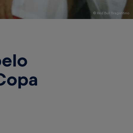
© Red Bull Bragantino
pelo
 Copa