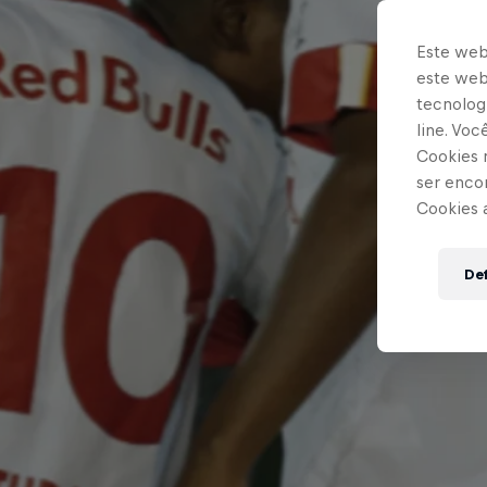
Este web
este webs
tecnologi
line. Vo
Cookies 
ser enco
Cookies 
Def