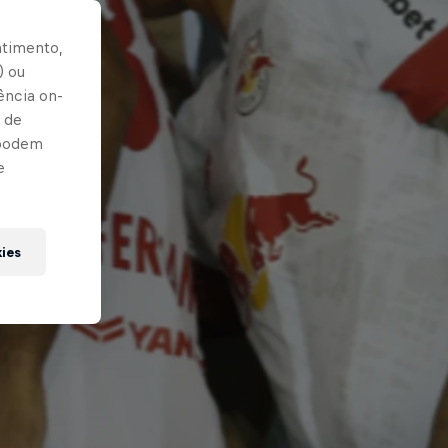
ntimento,
) ou
ência on-
 de
 podem
e
kies