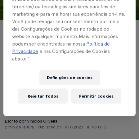
terceiros) ou tecnologias similares para fins de
marketing e para melhorar sua experiência on-line.
© Red Bull Bragantino
Você pode revogar seu consentimento por meio
das Configurações de Cookies no rodapé do
BRASILEIRÃO
website a qualquer momento. Mais informações
Red Bull Bragantino
podem ser encontradas na nossa
Política de
Privacidade
e nas Configurações de Cookies
enfrenta Botafogo
abaixo.”
com chances de
Definições de cookies
entrar no G4 do
Brasileirão
Rejeitar Todos
Permitir cookies
Escrito por Vinicios Oliveira
2 min de leitura
Published on
14.07.2023 · 18:46 UTC