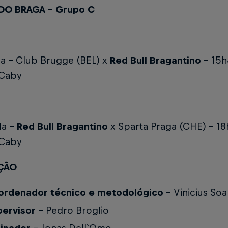
DO BRAGA – Grupo C
da – Club Brugge (BEL) x
Red Bull Bragantino
– 15h
 Caby
da –
Red Bull Bragantino
x Sparta Praga (CHE) – 18
 Caby
ÇÃO
ordenador técnico e metodológico
– Vinicius Soa
pervisor
– Pedro Broglio