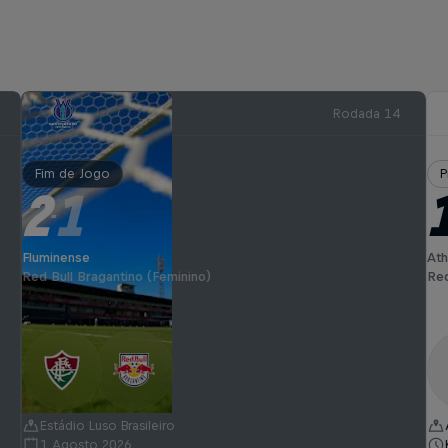
Rodada 14
Fim de Jogo
P
2
1
-
Fluminense
Ath
Red Bull Bragantino (Feminino)
Red
Estádio Luso Brasileiro
1 Agosto 2026