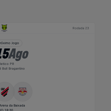
Rodada 23
róximo Jogo
15
Ago
letico PR
 Bull Bragantino
Arena da Baixada
KO 18:30