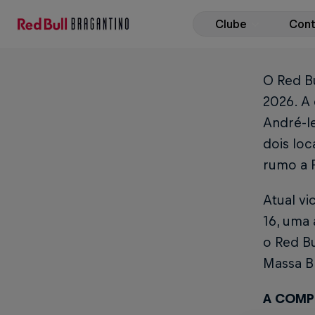
Clube
Con
O Red Bu
2026. A 
André-le
dois loc
rumo a P
Atual v
16, uma
o Red Bu
Massa B
A COMP