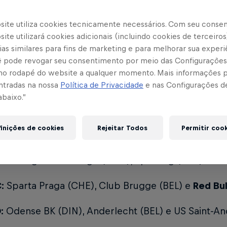
quipes foram divididas em quatro grupos com três
site utiliza cookies tecnicamente necessários. Com seu conse
ntre si dentro dos grupos, em turno único. Os do
ite utilizará cookies adicionais (incluindo cookies de terceiros
para a fase eliminatória.
as similares para fins de marketing e para melhorar sua experi
cê pode revogar seu consentimento por meio das Configurações
s serão disputados em dois tempos de 20 minutos
no rodapé do website a qualquer momento. Mais informações
o. A final terá dois tempos de 25 minutos.
ntradas na nossa
Política de Privacidade
e nas Configurações d
abaixo.”
aqui e acesse mais informações sobre a competição
inições de cookies
Rejeitar Todos
Permitir coo
:
PSV Eindhoven (HOL), Hafia FC (GUI) e Monaco (
:
Les Aigles Du Congo (CON), Sporting (POR) e LOSC
:
Sparta Praga (CHE), Club Brugge (BEL) e
Red Bul
:
Odense BK (DIN), Anderlecht (BEL) e US Saint-An