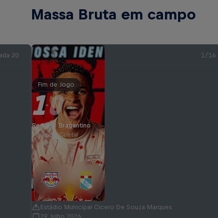
Massa Bruta em campo
ada 20
1/16
Fim de Jogo
1
0
-
Red Bull Bragantino
Sporting Cristal
Estádio Municipal Cicero De Souza Marques
29 Julho 2026