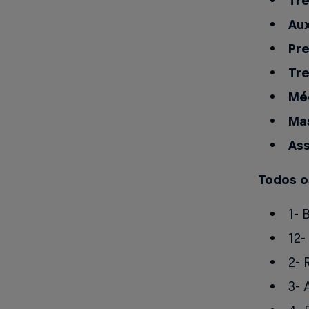
Tre
Aux
Pre
Tre
Mé
Ma
As
Todos o
1- 
12-
2- 
3- 