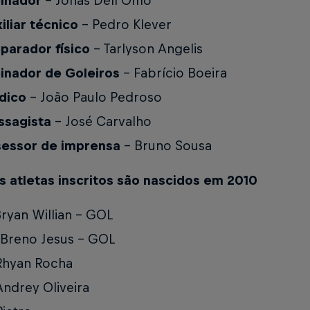
inador
– Jonas Dell`Omo
iliar técnico
– Pedro Klever
parador físico
– Tarlyson Angelis
inador de Goleiros
– Fabrício Boeira
dico
– João Paulo Pedroso
ssagista
– José Carvalho
sessor de imprensa
– Bruno Sousa
s atletas inscritos são nascidos em 2010
Bryan Willian - GOL
 Breno Jesus – GOL
Rhyan Rocha
Andrey Oliveira