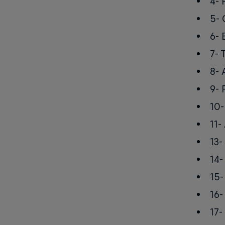
4- 
5- 
6- 
7- 
8- 
9- 
10-
11-
13-
14-
15-
16-
17-