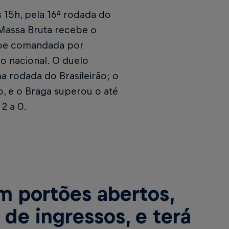
s 15h, pela 16ª rodada do
Massa Bruta recebe o
ipe comandada por
ão nacional. O duelo
a rodada do Brasileirão; o
o, e o Braga superou o até
2 a 0.
m portões abertos,
de ingressos, e terá