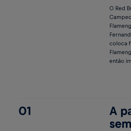
O Red Bu
Campeon
Flameng
Fernando
coloca f
Flamengo
então in
01
A p
sem