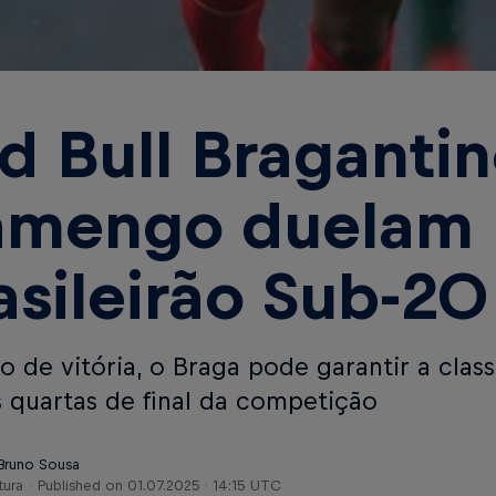
d Bull Bragantin
amengo duelam 
asileirão Sub-20
o de vitória, o Braga pode garantir a clas
s quartas de final da competição
 Bruno Sousa
tura
Published on
01.07.2025 · 14:15 UTC