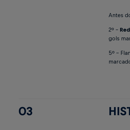
Antes do
2º -
Red
gols mar
5º - Fla
marcado
03
HIS