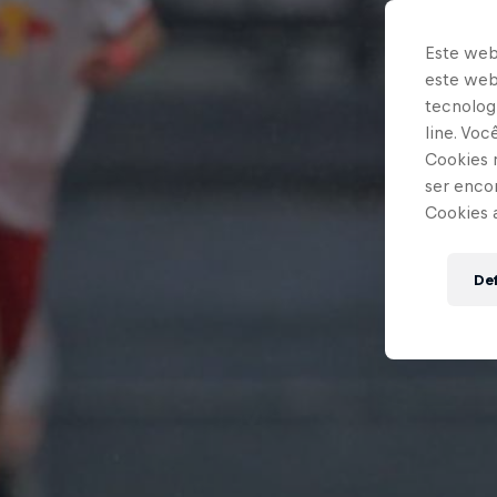
Este web
este webs
tecnologi
line. Vo
Cookies 
ser enco
Cookies 
Def