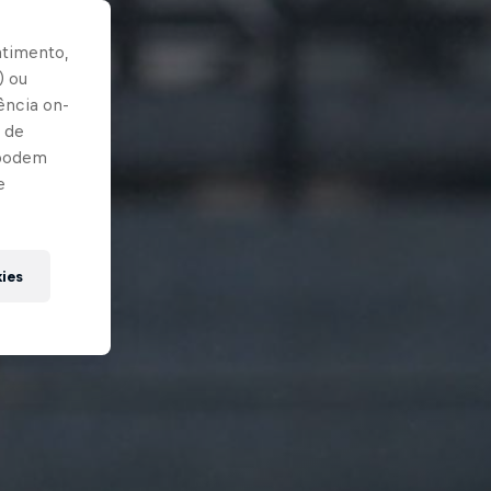
ntimento,
) ou
ência on-
 de
 podem
e
kies