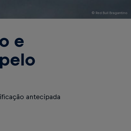
© Red Bull Bragantino
o e
pelo
sificação antecipada