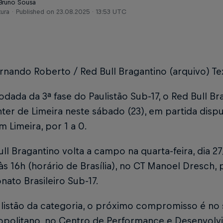
 Bruno Sousa
tura
Published on
23.08.2025 · 13:53 UTC
rnando Roberto / Red Bull Bragantino (arquivo) T
rodada da 3ª fase do Paulistão Sub-17, o Red Bull B
nter de Limeira neste sábado (23), em partida dis
m Limeira, por 1 a 0.
ll Bragantino volta a campo na quarta-feira, dia 2
às 16h (horário de Brasília), no CT Manoel Dresch,
ato Brasileiro Sub-17.
listão da categoria, o próximo compromisso é no s
politano, no Centro de Performance e Desenvolvi