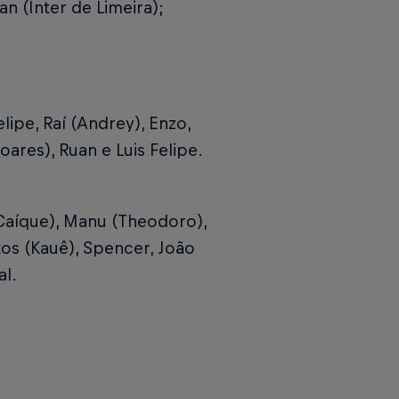
an (Inter de Limeira);
lipe, Raí (Andrey), Enzo,
oares), Ruan e Luis Felipe.
(Caíque), Manu (Theodoro),
os (Kauê), Spencer, João
al.