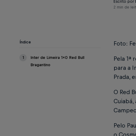
Escrito por
2 min de lei
Índice
Foto: Fe
1
Inter de Limeira 1x0 Red Bull
Pela 1ª 
Bragantino
para a I
Prada, e
O Red Bu
Cuiabá, 
Campeon
Pelo Pau
o Cosmo