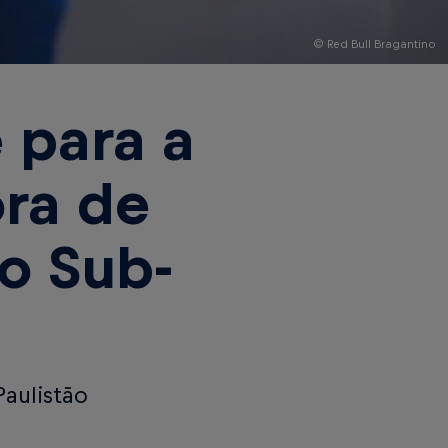
© Red Bull Bragantino
 para a
ora de
ão Sub-
Paulistão