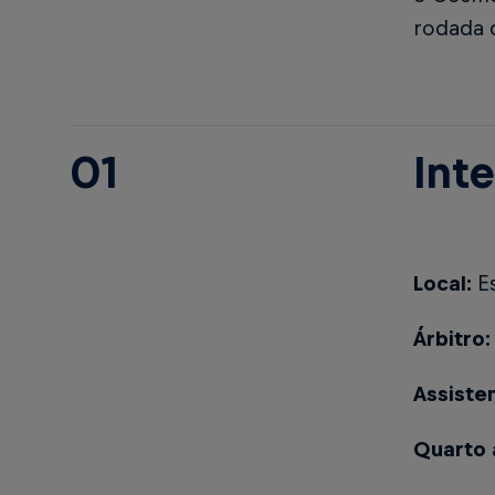
rodada d
01
Int
Local:
Es
Árbitro:
Assiste
Quarto 