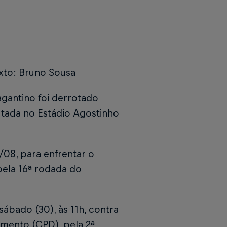
exto: Bruno Sousa
ragantino foi derrotado
putada no Estádio Agostinho
7/08, para enfrentar o
 pela 16ª rodada do
ábado (30), às 11h, contra
mento (CPD), pela 2ª