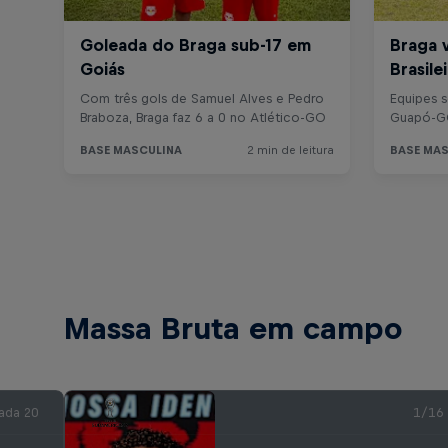
Massa Bruta em campo
ada 20
1/16