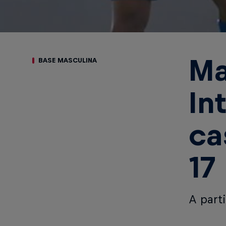
Ma
BASE MASCULINA
In
ca
17
A parti