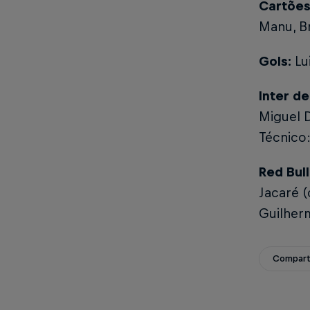
Cartões
Manu, Br
Gols:
Lui
Inter de
Miguel D
Técnico
Red Bul
Jacaré (
Guilherm
Compart