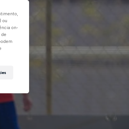
ntimento,
) ou
ência on-
 de
 podem
e
kies