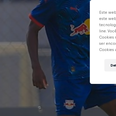
Este web
este webs
tecnologi
line. Vo
Cookies 
ser enco
Cookies 
Def